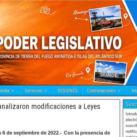
media
Servicios
SESIONES
Contrataciones
Int
Susc
 analizaron modificaciones a Leyes
Introd
electr
suscri
notifi
 6 de septiembre de 2022.- Con la presencia de