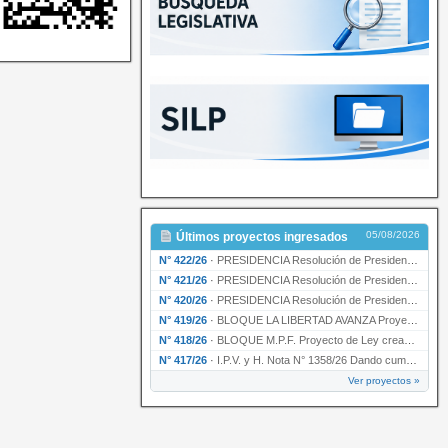
05/08/2026
Últimos proyectos ingresados
N° 422/26
·
PRESIDENCIA Resolución de Presidencia N° 200/26 para su ratificación.
N° 421/26
·
PRESIDENCIA Resolución de Presidencia N° 199/26 para su ratificación.
N° 420/26
·
PRESIDENCIA Resolución de Presidencia N° 198/26 para su ratificación.
N° 419/26
·
BLOQUE LA LIBERTAD AVANZA Proyecto de Ley declarando la esencialidad del servicio educativ…
N° 418/26
·
BLOQUE M.P.F. Proyecto de Ley creando el Ente Único Regulador de servicios públicos de la …
N° 417/26
·
I.P.V. y H. Nota N° 1358/26 Dando cumplimiento al artículo 29 de la Ley provincial N° 1399…
Ver proyectos »