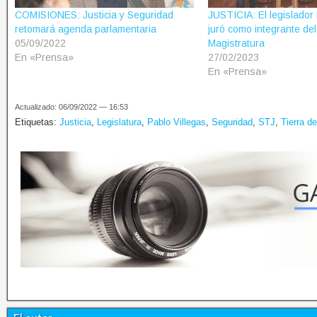
COMISIONES: Justicia y Seguridad
JUSTICIA: El legislador 
retomará agenda parlamentaria
juró como integrante de
05/09/2022
Magistratura
En «Prensa»
27/02/2023
En «Prensa»
Actualizado: 06/09/2022 — 16:53
Etiquetas:
Justicia
,
Legislatura
,
Pablo Villegas
,
Seguridad
,
STJ
,
Tierra d