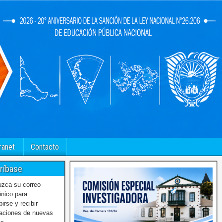
ranet
Contacto
ríbase
uzca su correo
ónico para
birse y recibir
caciones de nuevas