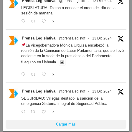
Prensa Legislativa
@prensalegistdf
·
13 Dic 2024
LEGISLATURA: Dieron a conocer el orden del día de la
sesión de mañana
X
Prensa Legislativa
@prensalegistdf
·
13 Dic 2024
La vicegobernadora Mónica Urquiza encabezó la
reunión de la Comisión de Labor Parlamentaria, que se llevó
adelante en la sede de la presidencia del Parlamento
fueguino en Ushuaia.
X
Prensa Legislativa
@prensalegistdf
·
13 Dic 2024
SEGURIDAD: Villegas destacó la sanción de la
emergencia Sistema integral de Seguridad Pública
X
Cargar más