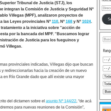
notici
Superior Tribunal de Justicia (STJ), los
e integran la Comisión de Justicia y Seguridad Nº
ablo Villegas (MPF), analizaron proyectos de
S
a las Leyes provinciales Nº
110
, Nº
168
y Nº
1024
.
tratamiento a la iniciativa sobre “acción de
esta por la bancada del MPF. “Buscamos lograr
istración de Justicia para los fueguinos y
mó Villegas.
Rang
rmas provinciales indicadas, Villegas dijo que buscan
s y redireccionarlas hacia la creación de un nuevo
a en Río Grande dado que allí existe una mayor
rito del dictamen sobre el
asunto Nº 144/22
, “de acá
pondremos para nuevas reuniones de la Comisión”,