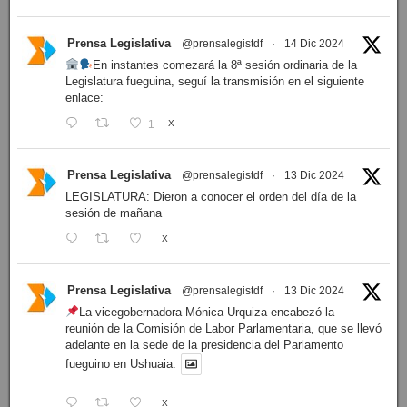
Prensa Legislativa
@prensalegistdf
·
14 Dic 2024
En instantes comezará la 8ª sesión ordinaria de la
Legislatura fueguina, seguí la transmisión en el siguiente
enlace:
1
X
Prensa Legislativa
@prensalegistdf
·
13 Dic 2024
LEGISLATURA: Dieron a conocer el orden del día de la
sesión de mañana
X
Prensa Legislativa
@prensalegistdf
·
13 Dic 2024
La vicegobernadora Mónica Urquiza encabezó la
reunión de la Comisión de Labor Parlamentaria, que se llevó
adelante en la sede de la presidencia del Parlamento
fueguino en Ushuaia.
X