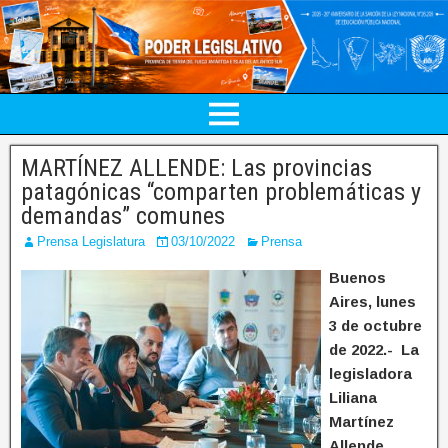
MARTÍNEZ ALLENDE: Las provincias
patagónicas “comparten problemáticas y
demandas” comunes
Prensa Legislatura
03/10/2022
Prensa
Buenos
Aires, lunes
3 de octubre
de 2022.- La
legisladora
Liliana
Martínez
Allende