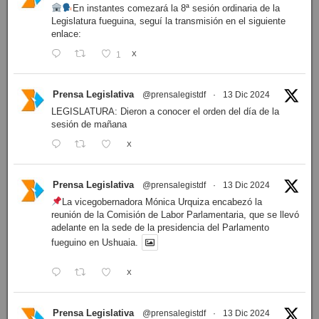
En instantes comezará la 8ª sesión ordinaria de la
Legislatura fueguina, seguí la transmisión en el siguiente
enlace:
1
X
Prensa Legislativa
@prensalegistdf
·
13 Dic 2024
LEGISLATURA: Dieron a conocer el orden del día de la
sesión de mañana
X
Prensa Legislativa
@prensalegistdf
·
13 Dic 2024
La vicegobernadora Mónica Urquiza encabezó la
reunión de la Comisión de Labor Parlamentaria, que se llevó
adelante en la sede de la presidencia del Parlamento
fueguino en Ushuaia.
X
Prensa Legislativa
@prensalegistdf
·
13 Dic 2024