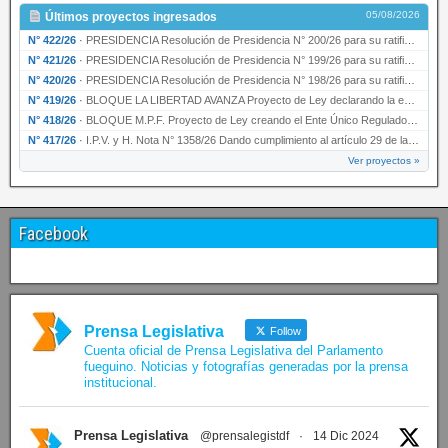
05/08/2026
Últimos proyectos ingresados
N° 422/26
·
PRESIDENCIA Resolución de Presidencia N° 200/26 para su ratificación.
N° 421/26
·
PRESIDENCIA Resolución de Presidencia N° 199/26 para su ratificación.
N° 420/26
·
PRESIDENCIA Resolución de Presidencia N° 198/26 para su ratificación.
N° 419/26
·
BLOQUE LA LIBERTAD AVANZA Proyecto de Ley declarando la esencialidad del servicio educativ…
N° 418/26
·
BLOQUE M.P.F. Proyecto de Ley creando el Ente Único Regulador de servicios públicos de la …
N° 417/26
·
I.P.V. y H. Nota N° 1358/26 Dando cumplimiento al artículo 29 de la Ley provincial N° 1399…
Ver proyectos »
Facebook
Prensa Legislativa
Follow
Cuenta oficial de Prensa Legislativa del Parlamento
fueguino. Noticias y fotografías generadas por la prensa
institucional.
Prensa Legislativa
@prensalegistdf
·
14 Dic 2024