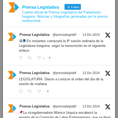
Prensa Legislativa
Follow
Cuenta oficial de Prensa Legislativa del Parlamento
fueguino. Noticias y fotografías generadas por la prensa
institucional.
Prensa Legislativa
@prensalegistdf
·
14 Dic 2024
En instantes comezará la 8ª sesión ordinaria de la
Legislatura fueguina, seguí la transmisión en el siguiente
enlace:
1
X
Prensa Legislativa
@prensalegistdf
·
13 Dic 2024
LEGISLATURA: Dieron a conocer el orden del día de la
sesión de mañana
X
Prensa Legislativa
@prensalegistdf
·
13 Dic 2024
La vicegobernadora Mónica Urquiza encabezó la
reunión de la Comisión de Labor Parlamentaria, que se llevó