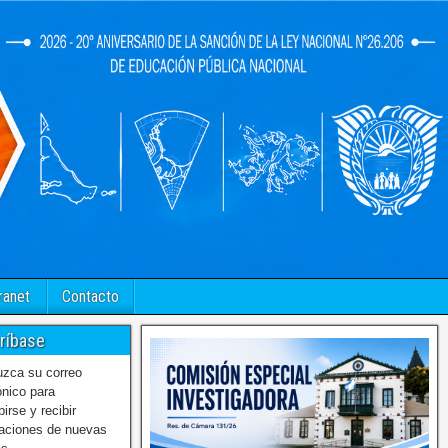
ranet
Contacto
ríbase
uzca su correo
ónico para
birse y recibir
caciones de nuevas