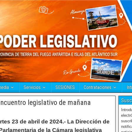
media
Servicios
SESIONES
Contrataciones
Int
Susc
encuentro legislativo de mañana
Introd
electr
tes 23 de abril de 2024.- La Dirección de
suscri
notifi
Parlamentaria de la Cámara legislativa