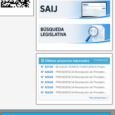
07/08/2026
Últimos proyectos ingresados
N° 427/26
·
BLOQUE SOMOS FUEGUINOS Proyecto de Declaración declarando de interés provincial PRESIDENCI…
N° 426/26
·
PRESIDENCIA Resolución de Presidencia N° 216/26 declarando de interés provincial la labor …
N° 425/26
·
PRESIDENCIA Resolución de Presidencia N° 212/26 declarando de interés provincial el “50° A…
N° 424/26
·
PRESIDENCIA Resolución de Presidencia Nº 210/26 declarando de interés provincial el proyec…
N° 423/26
·
PRESIDENCIA Resolución de Presidencia Nº 209/26 declarando de interés provincial la presen…
N° 422/26
·
PRESIDENCIA Resolución de Presidencia N° 200/26 para su ratificación.
Ver proyectos »