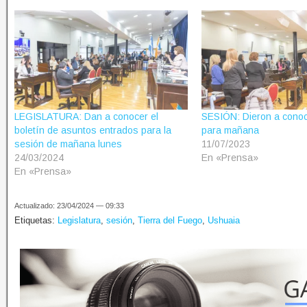
LEGISLATURA: Dan a conocer el
SESIÓN: Dieron a conoc
boletín de asuntos entrados para la
para mañana
sesión de mañana lunes
11/07/2023
24/03/2024
En «Prensa»
En «Prensa»
Actualizado: 23/04/2024 — 09:33
Etiquetas:
Legislatura
,
sesión
,
Tierra del Fuego
,
Ushuaia