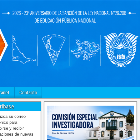
ranet
Contacto
ríbase
uzca su correo
ónico para
birse y recibir
caciones de nuevas