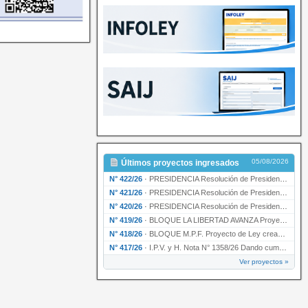
05/08/2026
Últimos proyectos ingresados
N° 422/26
·
PRESIDENCIA Resolución de Presidencia N° 200/26 para su ratificación.
N° 421/26
·
PRESIDENCIA Resolución de Presidencia N° 199/26 para su ratificación.
N° 420/26
·
PRESIDENCIA Resolución de Presidencia N° 198/26 para su ratificación.
N° 419/26
·
BLOQUE LA LIBERTAD AVANZA Proyecto de Ley declarando la esencialidad del servicio educativ…
N° 418/26
·
BLOQUE M.P.F. Proyecto de Ley creando el Ente Único Regulador de servicios públicos de la …
N° 417/26
·
I.P.V. y H. Nota N° 1358/26 Dando cumplimiento al artículo 29 de la Ley provincial N° 1399…
Ver proyectos »