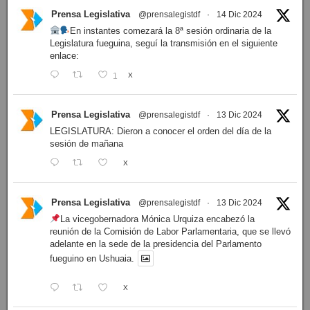
Prensa Legislativa
@prensalegistdf
·
14 Dic 2024
En instantes comezará la 8ª sesión ordinaria de la
Legislatura fueguina, seguí la transmisión en el siguiente
enlace:
1
X
Prensa Legislativa
@prensalegistdf
·
13 Dic 2024
LEGISLATURA: Dieron a conocer el orden del día de la
sesión de mañana
X
Prensa Legislativa
@prensalegistdf
·
13 Dic 2024
La vicegobernadora Mónica Urquiza encabezó la
reunión de la Comisión de Labor Parlamentaria, que se llevó
adelante en la sede de la presidencia del Parlamento
fueguino en Ushuaia.
X