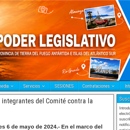
media
Servicios
SESIONES
Contrataciones
Int
Susc
 integrantes del Comité contra la
Introd
electr
suscri
notifi
es 6 de mayo de 2024.- En el marco del