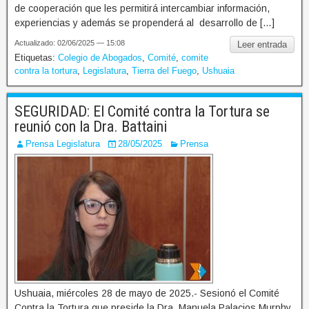
de cooperación que les permitirá intercambiar información,
experiencias y además se propenderá al desarrollo de […]
Actualizado: 02/06/2025 — 15:08
Leer entrada
Etiquetas:
Colegio de Abogados
,
Comité
,
comite
contra la tortura
,
Legislatura
,
Tierra del Fuego
,
Ushuaia
SEGURIDAD: El Comité contra la Tortura se
reunió con la Dra. Battaini
Prensa Legislatura
28/05/2025
Prensa
Ushuaia, miércoles 28 de mayo de 2025.- Sesionó el Comité
Contra la Tortura que preside la Dra. Manuela Palacios Murphy