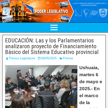
EDUCACIÓN: Las y los Parlamentarios
analizaron proyecto de Financiamiento
Básico del Sistema Educativo provincial
Prensa Legislatura
06/05/2025
Prensa
Ushuaia,
martes 6
de mayo e
2025.- En
el marco
de la