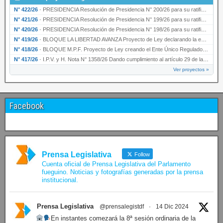
N° 422/26
·
PRESIDENCIA Resolución de Presidencia N° 200/26 para su ratificación.
N° 421/26
·
PRESIDENCIA Resolución de Presidencia N° 199/26 para su ratificación.
N° 420/26
·
PRESIDENCIA Resolución de Presidencia N° 198/26 para su ratificación.
N° 419/26
·
BLOQUE LA LIBERTAD AVANZA Proyecto de Ley declarando la esencialidad del servicio educativ…
N° 418/26
·
BLOQUE M.P.F. Proyecto de Ley creando el Ente Único Regulador de servicios públicos de la …
N° 417/26
·
I.P.V. y H. Nota N° 1358/26 Dando cumplimiento al artículo 29 de la Ley provincial N° 1399…
Ver proyectos »
Facebook
Prensa Legislativa
Follow
Cuenta oficial de Prensa Legislativa del Parlamento
fueguino. Noticias y fotografías generadas por la prensa
institucional.
Prensa Legislativa
@prensalegistdf
·
14 Dic 2024
En instantes comezará la 8ª sesión ordinaria de la