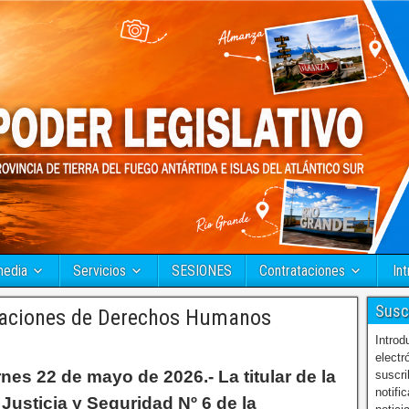
media
Servicios
SESIONES
Contrataciones
Int
Susc
izaciones de Derechos Humanos
Introd
electr
nes 22 de mayo de 2026.- La titular de la
suscri
notifi
Justicia y Seguridad Nº 6 de la