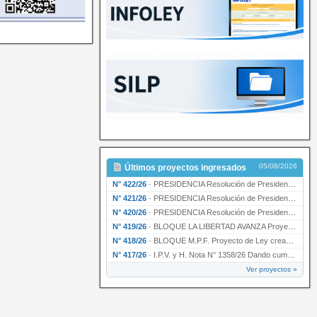
05/08/2026
Últimos proyectos ingresados
N° 422/26
·
PRESIDENCIA Resolución de Presidencia N° 200/26 para su ratificación.
N° 421/26
·
PRESIDENCIA Resolución de Presidencia N° 199/26 para su ratificación.
N° 420/26
·
PRESIDENCIA Resolución de Presidencia N° 198/26 para su ratificación.
N° 419/26
·
BLOQUE LA LIBERTAD AVANZA Proyecto de Ley declarando la esencialidad del servicio educativ…
N° 418/26
·
BLOQUE M.P.F. Proyecto de Ley creando el Ente Único Regulador de servicios públicos de la …
N° 417/26
·
I.P.V. y H. Nota N° 1358/26 Dando cumplimiento al artículo 29 de la Ley provincial N° 1399…
Ver proyectos »