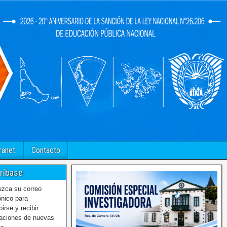
ranet
Contacto
ríbase
uzca su correo
ónico para
birse y recibir
caciones de nuevas