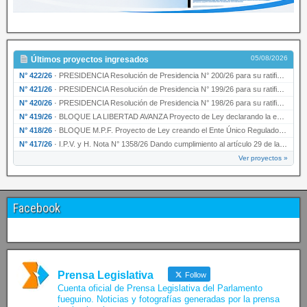
05/08/2026
Últimos proyectos ingresados
N° 422/26
·
PRESIDENCIA Resolución de Presidencia N° 200/26 para su ratificación.
N° 421/26
·
PRESIDENCIA Resolución de Presidencia N° 199/26 para su ratificación.
N° 420/26
·
PRESIDENCIA Resolución de Presidencia N° 198/26 para su ratificación.
N° 419/26
·
BLOQUE LA LIBERTAD AVANZA Proyecto de Ley declarando la esencialidad del servicio educativ…
N° 418/26
·
BLOQUE M.P.F. Proyecto de Ley creando el Ente Único Regulador de servicios públicos de la …
N° 417/26
·
I.P.V. y H. Nota N° 1358/26 Dando cumplimiento al artículo 29 de la Ley provincial N° 1399…
Ver proyectos »
Facebook
Prensa Legislativa
Follow
Cuenta oficial de Prensa Legislativa del Parlamento
fueguino. Noticias y fotografías generadas por la prensa