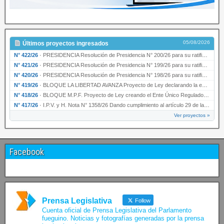
05/08/2026
Últimos proyectos ingresados
N° 422/26
·
PRESIDENCIA Resolución de Presidencia N° 200/26 para su ratificación.
N° 421/26
·
PRESIDENCIA Resolución de Presidencia N° 199/26 para su ratificación.
N° 420/26
·
PRESIDENCIA Resolución de Presidencia N° 198/26 para su ratificación.
N° 419/26
·
BLOQUE LA LIBERTAD AVANZA Proyecto de Ley declarando la esencialidad del servicio educativ…
N° 418/26
·
BLOQUE M.P.F. Proyecto de Ley creando el Ente Único Regulador de servicios públicos de la …
N° 417/26
·
I.P.V. y H. Nota N° 1358/26 Dando cumplimiento al artículo 29 de la Ley provincial N° 1399…
Ver proyectos »
Facebook
Prensa Legislativa
Follow
Cuenta oficial de Prensa Legislativa del Parlamento
fueguino. Noticias y fotografías generadas por la prensa