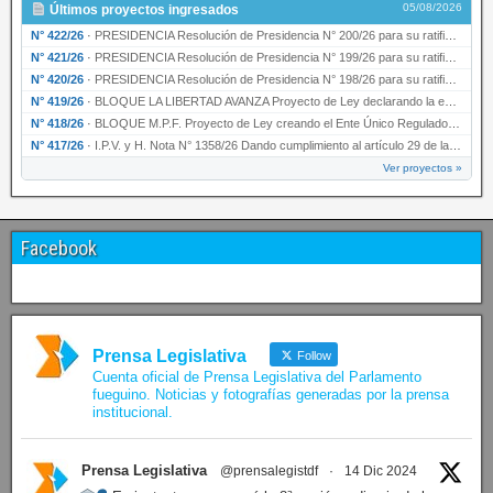
05/08/2026
Últimos proyectos ingresados
N° 422/26
·
PRESIDENCIA Resolución de Presidencia N° 200/26 para su ratificación.
N° 421/26
·
PRESIDENCIA Resolución de Presidencia N° 199/26 para su ratificación.
N° 420/26
·
PRESIDENCIA Resolución de Presidencia N° 198/26 para su ratificación.
N° 419/26
·
BLOQUE LA LIBERTAD AVANZA Proyecto de Ley declarando la esencialidad del servicio educativ…
N° 418/26
·
BLOQUE M.P.F. Proyecto de Ley creando el Ente Único Regulador de servicios públicos de la …
N° 417/26
·
I.P.V. y H. Nota N° 1358/26 Dando cumplimiento al artículo 29 de la Ley provincial N° 1399…
Ver proyectos »
Facebook
Prensa Legislativa
Follow
Cuenta oficial de Prensa Legislativa del Parlamento
fueguino. Noticias y fotografías generadas por la prensa
institucional.
Prensa Legislativa
@prensalegistdf
·
14 Dic 2024