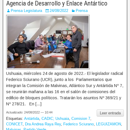
Agencia de Desarrollo y Enlace Antártico
Prensa Legislatura
24/08/2022
Prensa
Ushuaia, miércoles 24 de agosto de 2022.- El legislador radical
Federico Sciurano (UCR), junto a los Parlamentarios que
integran la Comisión de Malvinas, Atlántico Sur y Antártida Nº 7,
se reunirán mañana a las 16 en el salón de comisiones del
edificio de bloques políticos. Tratarán los asuntos Nº 369/21 y
Nº 278/21. En […]
Actualizado: 24/08/2022 — 10:44
Leer entrada
Etiquetas:
Antártida
,
CADIC; Ushuaia
,
Comision 7
,
CONICET
,
Dra Andrea Raya Rey
,
Federico Sciurano
,
LEGUIZAMON
,
Malvinas
,
Partido Verde