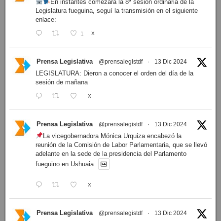
En instantes comezará la 8ª sesión ordinaria de la
Legislatura fueguina, seguí la transmisión en el siguiente
enlace:
1
X
Prensa Legislativa
@prensalegistdf
·
13 Dic 2024
LEGISLATURA: Dieron a conocer el orden del día de la
sesión de mañana
X
Prensa Legislativa
@prensalegistdf
·
13 Dic 2024
La vicegobernadora Mónica Urquiza encabezó la
reunión de la Comisión de Labor Parlamentaria, que se llevó
adelante en la sede de la presidencia del Parlamento
fueguino en Ushuaia.
X
Prensa Legislativa
@prensalegistdf
·
13 Dic 2024