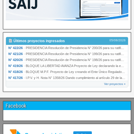
05/08/2026
Últimos proyectos ingresados
N° 422/26
·
PRESIDENCIA Resolución de Presidencia N° 200/26 para su ratificación.
N° 421/26
·
PRESIDENCIA Resolución de Presidencia N° 199/26 para su ratificación.
N° 420/26
·
PRESIDENCIA Resolución de Presidencia N° 198/26 para su ratificación.
N° 419/26
·
BLOQUE LA LIBERTAD AVANZA Proyecto de Ley declarando la esencialidad del servicio educativ…
N° 418/26
·
BLOQUE M.P.F. Proyecto de Ley creando el Ente Único Regulador de servicios públicos de la …
N° 417/26
·
I.P.V. y H. Nota N° 1358/26 Dando cumplimiento al artículo 29 de la Ley provincial N° 1399…
Ver proyectos »
Facebook