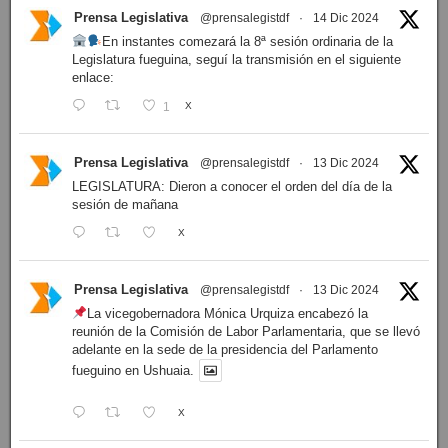
Prensa Legislativa
@prensalegistdf
·
14 Dic 2024
En instantes comezará la 8ª sesión ordinaria de la
Legislatura fueguina, seguí la transmisión en el siguiente
enlace:
1
X
Prensa Legislativa
@prensalegistdf
·
13 Dic 2024
LEGISLATURA: Dieron a conocer el orden del día de la
sesión de mañana
X
Prensa Legislativa
@prensalegistdf
·
13 Dic 2024
La vicegobernadora Mónica Urquiza encabezó la
reunión de la Comisión de Labor Parlamentaria, que se llevó
adelante en la sede de la presidencia del Parlamento
fueguino en Ushuaia.
X