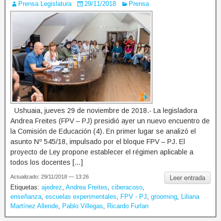
Prensa Legislatura
29/11/2018
Prensa
Ushuaia, jueves 29 de noviembre de 2018.- La legisladora
Andrea Freites (FPV – PJ) presidió ayer un nuevo encuentro de
la Comisión de Educación (4). En primer lugar se analizó el
asunto Nº 545/18, impulsado por el bloque FPV – PJ. El
proyecto de Ley propone establecer el régimen aplicable a
todos los docentes […]
Actualizado: 29/11/2018 — 13:26
Leer entrada
Etiquetas:
ajedrez
,
Andrea Freites
,
ciberacoso
,
enseñanza
,
escuelas experimentales
,
FPV - PJ
,
grooming
,
Liliana
Martínez Allende
,
Pablo Villegas
,
Ricardo Furlan