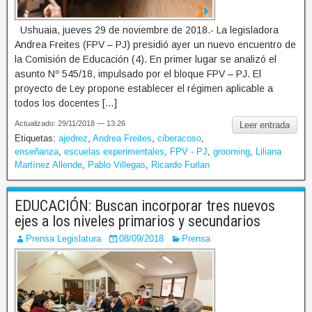
Ushuaia, jueves 29 de noviembre de 2018.- La legisladora
Andrea Freites (FPV – PJ) presidió ayer un nuevo encuentro de
la Comisión de Educación (4). En primer lugar se analizó el
asunto Nº 545/18, impulsado por el bloque FPV – PJ. El
proyecto de Ley propone establecer el régimen aplicable a
todos los docentes […]
Actualizado: 29/11/2018 — 13:26
Leer entrada
Etiquetas:
ajedrez
,
Andrea Freites
,
ciberacoso
,
enseñanza
,
escuelas experimentales
,
FPV - PJ
,
grooming
,
Liliana
Martínez Allende
,
Pablo Villegas
,
Ricardo Furlan
EDUCACIÓN: Buscan incorporar tres nuevos
ejes a los niveles primarios y secundarios
Prensa Legislatura
08/09/2018
Prensa