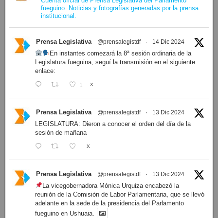
Cuenta oficial de Prensa Legislativa del Parlamento
fueguino. Noticias y fotografías generadas por la prensa
institucional.
Prensa Legislativa
@prensalegistdf
·
14 Dic 2024
En instantes comezará la 8ª sesión ordinaria de la
Legislatura fueguina, seguí la transmisión en el siguiente
enlace:
1
X
Prensa Legislativa
@prensalegistdf
·
13 Dic 2024
LEGISLATURA: Dieron a conocer el orden del día de la
sesión de mañana
X
Prensa Legislativa
@prensalegistdf
·
13 Dic 2024
La vicegobernadora Mónica Urquiza encabezó la
reunión de la Comisión de Labor Parlamentaria, que se llevó
adelante en la sede de la presidencia del Parlamento
fueguino en Ushuaia.