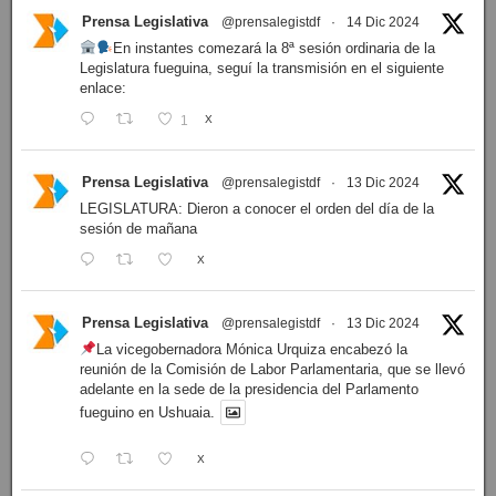
Prensa Legislativa
@prensalegistdf
·
14 Dic 2024
En instantes comezará la 8ª sesión ordinaria de la
Legislatura fueguina, seguí la transmisión en el siguiente
enlace:
1
X
Prensa Legislativa
@prensalegistdf
·
13 Dic 2024
LEGISLATURA: Dieron a conocer el orden del día de la
sesión de mañana
X
Prensa Legislativa
@prensalegistdf
·
13 Dic 2024
La vicegobernadora Mónica Urquiza encabezó la
reunión de la Comisión de Labor Parlamentaria, que se llevó
adelante en la sede de la presidencia del Parlamento
fueguino en Ushuaia.
X