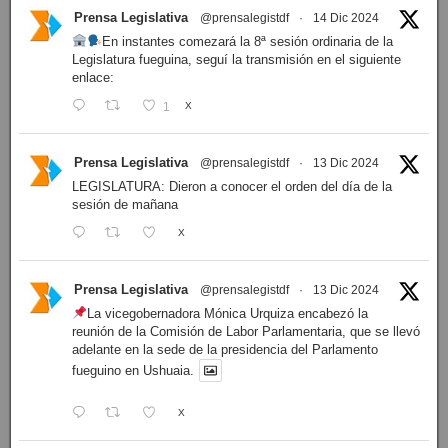
Prensa Legislativa
@prensalegistdf
·
14 Dic 2024
En instantes comezará la 8ª sesión ordinaria de la
Legislatura fueguina, seguí la transmisión en el siguiente
enlace:
1
X
Prensa Legislativa
@prensalegistdf
·
13 Dic 2024
LEGISLATURA: Dieron a conocer el orden del día de la
sesión de mañana
X
Prensa Legislativa
@prensalegistdf
·
13 Dic 2024
La vicegobernadora Mónica Urquiza encabezó la
reunión de la Comisión de Labor Parlamentaria, que se llevó
adelante en la sede de la presidencia del Parlamento
fueguino en Ushuaia.
X