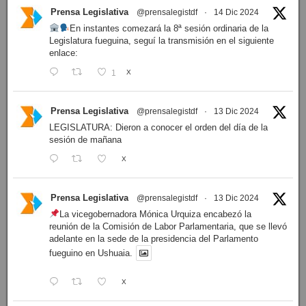
Prensa Legislativa
@prensalegistdf
·
14 Dic 2024
En instantes comezará la 8ª sesión ordinaria de la
Legislatura fueguina, seguí la transmisión en el siguiente
enlace:
1
X
Prensa Legislativa
@prensalegistdf
·
13 Dic 2024
LEGISLATURA: Dieron a conocer el orden del día de la
sesión de mañana
X
Prensa Legislativa
@prensalegistdf
·
13 Dic 2024
La vicegobernadora Mónica Urquiza encabezó la
reunión de la Comisión de Labor Parlamentaria, que se llevó
adelante en la sede de la presidencia del Parlamento
fueguino en Ushuaia.
X