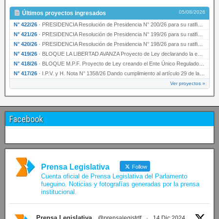
05/08/2026
Últimos proyectos ingresados
N° 422/26
·
PRESIDENCIA Resolución de Presidencia N° 200/26 para su ratificación.
N° 421/26
·
PRESIDENCIA Resolución de Presidencia N° 199/26 para su ratificación.
N° 420/26
·
PRESIDENCIA Resolución de Presidencia N° 198/26 para su ratificación.
N° 419/26
·
BLOQUE LA LIBERTAD AVANZA Proyecto de Ley declarando la esencialidad del servicio educativ…
N° 418/26
·
BLOQUE M.P.F. Proyecto de Ley creando el Ente Único Regulador de servicios públicos de la …
N° 417/26
·
I.P.V. y H. Nota N° 1358/26 Dando cumplimiento al artículo 29 de la Ley provincial N° 1399…
Ver proyectos »
Facebook
Prensa Legislativa
Follow
Cuenta oficial de Prensa Legislativa del Parlamento
fueguino. Noticias y fotografías generadas por la prensa
institucional.
Prensa Legislativa
@prensalegistdf
·
14 Dic 2024