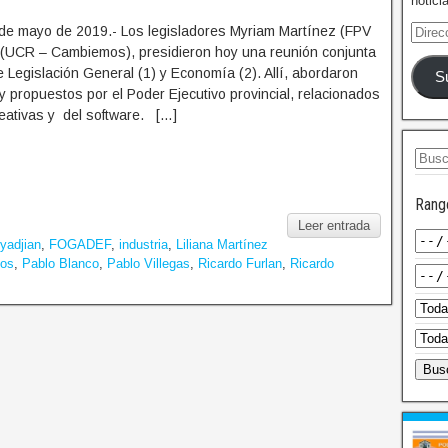
notici
de mayo de 2019.- Los legisladores Myriam Martínez (FPV
 (UCR – Cambiemos), presidieron hoy una reunión conjunta
 Legislación General (1) y Economía (2). Allí, abordaron
S
 propuestos por el Poder Ejecutivo provincial, relacionados
reativas y del software. […]
Rang
Leer entrada
oyadjian
,
FOGADEF
,
industria
,
Liliana Martínez
nos
,
Pablo Blanco
,
Pablo Villegas
,
Ricardo Furlan
,
Ricardo