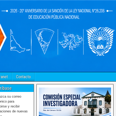
ranet
Contacto
ríbase
uzca su correo
ónico para
birse y recibir
caciones de nuevas