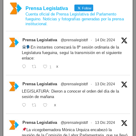
Prensa Legislativa
Follow
Cuenta oficial de Prensa Legislativa del Parlamento
fueguino. Noticias y fotografías generadas por la prensa
institucional.
Prensa Legislativa
@prensalegistdf
·
14 Dic 2024
En instantes comezará la 8ª sesión ordinaria de la
Legislatura fueguina, seguí la transmisión en el siguiente
enlace:
1
X
Prensa Legislativa
@prensalegistdf
·
13 Dic 2024
LEGISLATURA: Dieron a conocer el orden del día de la
sesión de mañana
X
Prensa Legislativa
@prensalegistdf
·
13 Dic 2024
La vicegobernadora Mónica Urquiza encabezó la
reunión de la Comisión de Labor Parlamentaria, que se llevó