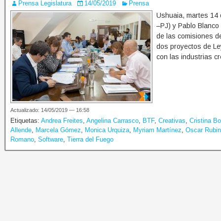
Prensa Legislatura
14/05/2019
Prensa
Ushuaia, martes 14 
–PJ) y Pablo Blanco
de las comisiones de
dos proyectos de Ley
con las industrias c
Actualizado: 14/05/2019 — 16:58
Etiquetas:
Andrea Freites
,
Angelina Carrasco
,
BTF
,
Creativas
,
Cristina B
Allende
,
Marcela Gómez
,
Monica Urquiza
,
Myriam Martínez
,
Oscar Rubi
Romano
,
Software
,
Tierra del Fuego