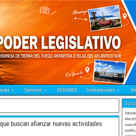
media
Servicios
SESIONES
Contrataciones
Int
Susc
Introd
electr
ue buscan afianzar nuevas actividades
suscri
notifi