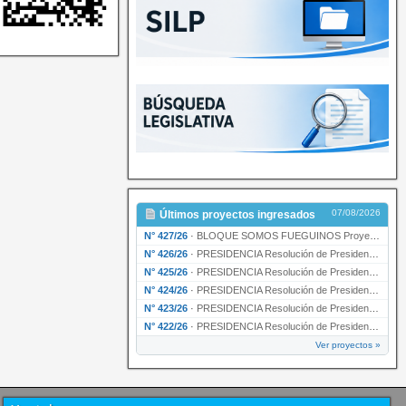
07/08/2026
Últimos proyectos ingresados
N° 427/26
·
BLOQUE SOMOS FUEGUINOS Proyecto de Declaración declarando de interés provincial PRESIDENCI…
N° 426/26
·
PRESIDENCIA Resolución de Presidencia N° 216/26 declarando de interés provincial la labor …
N° 425/26
·
PRESIDENCIA Resolución de Presidencia N° 212/26 declarando de interés provincial el “50° A…
N° 424/26
·
PRESIDENCIA Resolución de Presidencia Nº 210/26 declarando de interés provincial el proyec…
N° 423/26
·
PRESIDENCIA Resolución de Presidencia Nº 209/26 declarando de interés provincial la presen…
N° 422/26
·
PRESIDENCIA Resolución de Presidencia N° 200/26 para su ratificación.
Ver proyectos »