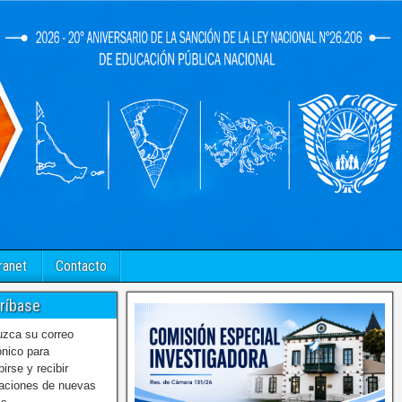
ranet
Contacto
ríbase
uzca su correo
ónico para
birse y recibir
caciones de nuevas