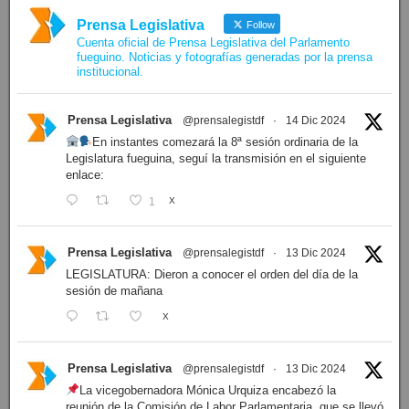
Prensa Legislativa
Follow
Cuenta oficial de Prensa Legislativa del Parlamento
fueguino. Noticias y fotografías generadas por la prensa
institucional.
Prensa Legislativa
@prensalegistdf
·
14 Dic 2024
En instantes comezará la 8ª sesión ordinaria de la
Legislatura fueguina, seguí la transmisión en el siguiente
enlace:
1
X
Prensa Legislativa
@prensalegistdf
·
13 Dic 2024
LEGISLATURA: Dieron a conocer el orden del día de la
sesión de mañana
X
Prensa Legislativa
@prensalegistdf
·
13 Dic 2024
La vicegobernadora Mónica Urquiza encabezó la
reunión de la Comisión de Labor Parlamentaria, que se llevó