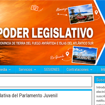
media
Servicios
SESIONES
Contrataciones
Int
Susc
Introd
electr
tiva del Parlamento Juvenil
suscri
notifi