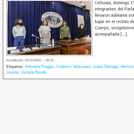
Ushuaia, domingo 1°
integrantes del Pa
llevaron adelante es
lugar en el recinto 
Cuerpo, vicegobernad
acompañada […]
Actualizado: 01/11/2020 — 00:25
Etiquetas:
Antonela Piaggio
,
Federico Velázquez
,
Ivana Olariaga
,
Mercos
Juvenil
,
Victoria Burela