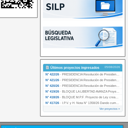
05/08/2026
Últimos proyectos ingresados
N° 422/26
·
PRESIDENCIA Resolución de Presidencia N° 200/26 para su ratificación.
N° 421/26
·
PRESIDENCIA Resolución de Presidencia N° 199/26 para su ratificación.
N° 420/26
·
PRESIDENCIA Resolución de Presidencia N° 198/26 para su ratificación.
N° 419/26
·
BLOQUE LA LIBERTAD AVANZA Proyecto de Ley declarando la esencialidad del servicio educativ…
N° 418/26
·
BLOQUE M.P.F. Proyecto de Ley creando el Ente Único Regulador de servicios públicos de la …
N° 417/26
·
I.P.V. y H. Nota N° 1358/26 Dando cumplimiento al artículo 29 de la Ley provincial N° 1399…
Ver proyectos »