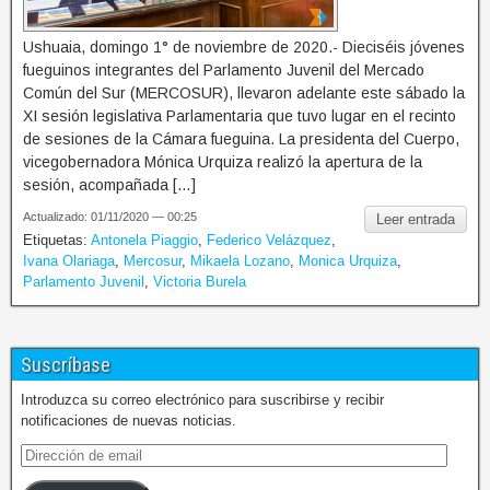
Ushuaia, domingo 1° de noviembre de 2020.- Dieciséis jóvenes
fueguinos integrantes del Parlamento Juvenil del Mercado
Común del Sur (MERCOSUR), llevaron adelante este sábado la
XI sesión legislativa Parlamentaria que tuvo lugar en el recinto
de sesiones de la Cámara fueguina. La presidenta del Cuerpo,
vicegobernadora Mónica Urquiza realizó la apertura de la
sesión, acompañada […]
Actualizado: 01/11/2020 — 00:25
Leer entrada
Etiquetas:
Antonela Piaggio
,
Federico Velázquez
,
Ivana Olariaga
,
Mercosur
,
Mikaela Lozano
,
Monica Urquiza
,
Parlamento Juvenil
,
Victoria Burela
Suscríbase
Introduzca su correo electrónico para suscribirse y recibir
notificaciones de nuevas noticias.