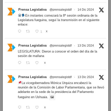
Prensa Legislativa
@prensalegistdf
·
14 Dic 2024
En instantes comezará la 8ª sesión ordinaria de la
Legislatura fueguina, seguí la transmisión en el siguiente
enlace:
1
X
Prensa Legislativa
@prensalegistdf
·
13 Dic 2024
LEGISLATURA: Dieron a conocer el orden del día de la
sesión de mañana
X
Prensa Legislativa
@prensalegistdf
·
13 Dic 2024
La vicegobernadora Mónica Urquiza encabezó la
reunión de la Comisión de Labor Parlamentaria, que se llevó
adelante en la sede de la presidencia del Parlamento
fueguino en Ushuaia.
X