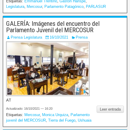
Etiquetas:
Emmanuel Trentino
,
Gastón Harispe
,
Legislatura
,
Mercosur
,
Parlamento Patagónico
,
PARLASUR
GALERÍA: Imágenes del encuentro del
Parlamento Juvenil del MERCOSUR
Prensa Legislatura
16/10/2021
Prensa
AT
Actualizado: 16/10/2021 — 16:20
Leer entrada
Etiquetas:
Mercosur
,
Monica Urquiza
,
Parlamento
juvenil del MERCOSUR
,
Tierra del Fuego
,
Ushuaia