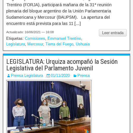
Trentino (FORJA), participará mañana de la 31ª reunión
plenaria del bloque argentino de la Unión Parlamentaria
Sudamericana y Mercosur (BAUPSM). La apertura del
encuentro está prevista para las 11 […]
Actualizado: 16/06/2021 — 16:08
Leer entrada
Etiquetas:
Comisiones
,
Emmanuel Trentino
,
Legislatura
,
Mercosur
,
Tierra del Fuego
,
Ushuaia
LEGISLATURA: Urquiza acompañó la Sesión
Legislativa del Parlamento Juvenil
Prensa Legislatura
01/11/2020
Prensa