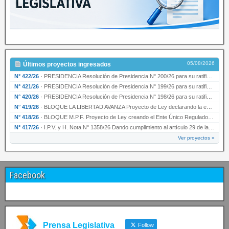
05/08/2026
Últimos proyectos ingresados
N° 422/26
·
PRESIDENCIA Resolución de Presidencia N° 200/26 para su ratificación.
N° 421/26
·
PRESIDENCIA Resolución de Presidencia N° 199/26 para su ratificación.
N° 420/26
·
PRESIDENCIA Resolución de Presidencia N° 198/26 para su ratificación.
N° 419/26
·
BLOQUE LA LIBERTAD AVANZA Proyecto de Ley declarando la esencialidad del servicio educativ…
N° 418/26
·
BLOQUE M.P.F. Proyecto de Ley creando el Ente Único Regulador de servicios públicos de la …
N° 417/26
·
I.P.V. y H. Nota N° 1358/26 Dando cumplimiento al artículo 29 de la Ley provincial N° 1399…
Ver proyectos »
Facebook
Prensa Legislativa
Follow