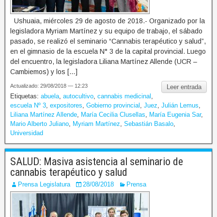
Ushuaia, miércoles 29 de agosto de 2018.- Organizado por la
legisladora Myriam Martínez y su equipo de trabajo, el sábado
pasado, se realizó el seminario “Cannabis terapéutico y salud”,
en el gimnasio de la escuela N° 3 de la capital provincial. Luego
del encuentro, la legisladora Liliana Martínez Allende (UCR –
Cambiemos) y los […]
Actualizado: 29/08/2018 — 12:23
Leer entrada
Etiquetas:
abuela
,
autocultivo
,
cannabis medicinal
,
escuela Nº 3
,
expositores
,
Gobierno provincial
,
Juez
,
Julián Lemus
,
Liliana Martínez Allende
,
María Cecilia Clusellas
,
María Eugenia Sar
,
Mario Alberto Juliano
,
Myriam Martínez
,
Sebastián Basalo
,
Universidad
SALUD: Masiva asistencia al seminario de
cannabis terapéutico y salud
Prensa Legislatura
28/08/2018
Prensa