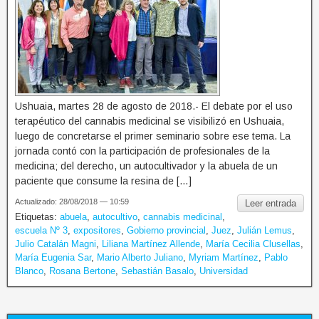
Ushuaia, martes 28 de agosto de 2018.- El debate por el uso
terapéutico del cannabis medicinal se visibilizó en Ushuaia,
luego de concretarse el primer seminario sobre ese tema. La
jornada contó con la participación de profesionales de la
medicina; del derecho, un autocultivador y la abuela de un
paciente que consume la resina de […]
Actualizado: 28/08/2018 — 10:59
Leer entrada
Etiquetas:
abuela
,
autocultivo
,
cannabis medicinal
,
escuela Nº 3
,
expositores
,
Gobierno provincial
,
Juez
,
Julián Lemus
,
Julio Catalán Magni
,
Liliana Martínez Allende
,
María Cecilia Clusellas
,
María Eugenia Sar
,
Mario Alberto Juliano
,
Myriam Martínez
,
Pablo
Blanco
,
Rosana Bertone
,
Sebastián Basalo
,
Universidad