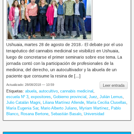
Ushuaia, martes 28 de agosto de 2018.- El debate por el uso
terapéutico del cannabis medicinal se visibilizó en Ushuaia,
luego de concretarse el primer seminario sobre ese tema. La
jornada contó con la participación de profesionales de la
medicina; del derecho, un autocultivador y la abuela de un
paciente que consume la resina de […]
Actualizado: 28/08/2018 — 10:59
Leer entrada
Etiquetas:
abuela
,
autocultivo
,
cannabis medicinal
,
escuela Nº 3
,
expositores
,
Gobierno provincial
,
Juez
,
Julián Lemus
,
Julio Catalán Magni
,
Liliana Martínez Allende
,
María Cecilia Clusellas
,
María Eugenia Sar
,
Mario Alberto Juliano
,
Myriam Martínez
,
Pablo
Blanco
,
Rosana Bertone
,
Sebastián Basalo
,
Universidad