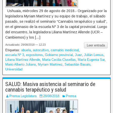
Ushuaia, miércoles 29 de agosto de 2018.- Organizado por la
legisladora Myriam Martínez y su equipo de trabajo, el sábado
pasado, se realizó el seminario “Cannabis terapéutico y salud”,
en el gimnasio de la escuela N° 3 de la capital provincial. Luego
del encuentro, la legisladora Liliana Martínez Allende (UCR –
Cambiemos) y los […]
Actualizado: 29/08/2018 — 12:23
Leer entrada
Etiquetas:
abuela
,
autocultivo
,
cannabis medicinal
,
escuela Nº 3
,
expositores
,
Gobierno provincial
,
Juez
,
Julián Lemus
,
Liliana Martínez Allende
,
María Cecilia Clusellas
,
María Eugenia Sar
,
Mario Alberto Juliano
,
Myriam Martínez
,
Sebastián Basalo
,
Universidad
SALUD: Masiva asistencia al seminario de
cannabis terapéutico y salud
Prensa Legislatura
28/08/2018
Prensa