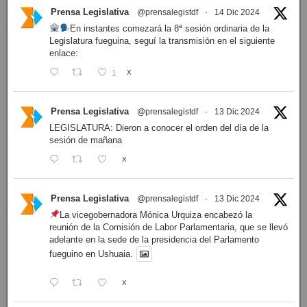
Prensa Legislativa
@prensalegistdf
·
14 Dic 2024
En instantes comezará la 8ª sesión ordinaria de la
Legislatura fueguina, seguí la transmisión en el siguiente
enlace:
1
X
Prensa Legislativa
@prensalegistdf
·
13 Dic 2024
LEGISLATURA: Dieron a conocer el orden del día de la
sesión de mañana
X
Prensa Legislativa
@prensalegistdf
·
13 Dic 2024
La vicegobernadora Mónica Urquiza encabezó la
reunión de la Comisión de Labor Parlamentaria, que se llevó
adelante en la sede de la presidencia del Parlamento
fueguino en Ushuaia.
X