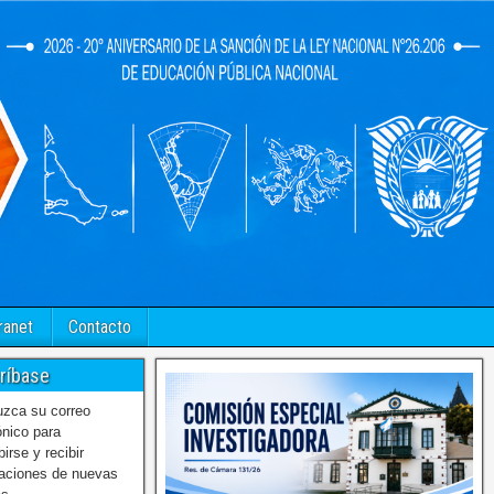
ranet
Contacto
ríbase
uzca su correo
ónico para
birse y recibir
caciones de nuevas