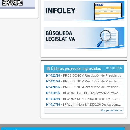
05/08/2026
Últimos proyectos ingresados
N° 422/26
·
PRESIDENCIA Resolución de Presidencia N° 200/26 para su ratificación.
N° 421/26
·
PRESIDENCIA Resolución de Presidencia N° 199/26 para su ratificación.
N° 420/26
·
PRESIDENCIA Resolución de Presidencia N° 198/26 para su ratificación.
N° 419/26
·
BLOQUE LA LIBERTAD AVANZA Proyecto de Ley declarando la esencialidad del servicio educativ…
N° 418/26
·
BLOQUE M.P.F. Proyecto de Ley creando el Ente Único Regulador de servicios públicos de la …
N° 417/26
·
I.P.V. y H. Nota N° 1358/26 Dando cumplimiento al artículo 29 de la Ley provincial N° 1399…
Ver proyectos »