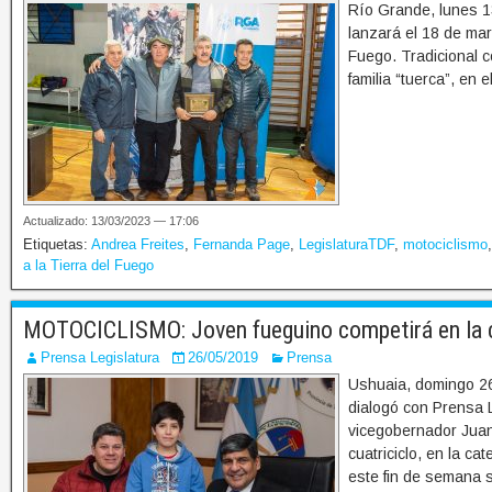
Río Grande, lunes 
lanzará el 18 de marz
Fuego. Tradicional 
familia “tuerca”, en 
Actualizado: 13/03/2023 — 17:06
Etiquetas:
Andrea Freites
,
Fernanda Page
,
LegislaturaTDF
,
motociclismo
a la Tierra del Fuego
MOTOCICLISMO: Joven fueguino competirá en la c
Prensa Legislatura
26/05/2019
Prensa
Ushuaia, domingo 2
dialogó con Prensa 
vicegobernador Juan
cuatriciclo, en la c
este fin de semana 