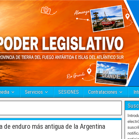
media
Servicios
SESIONES
Contrataciones
Int
Susc
Introd
electr
a de enduro más antigua de la Argentina
suscri
notifi