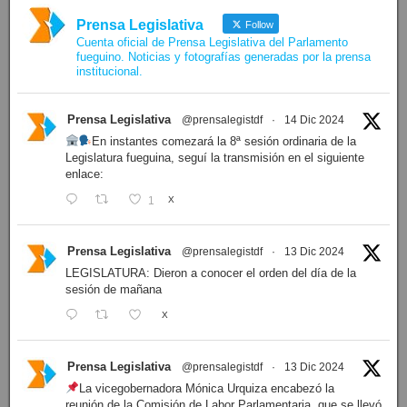
Prensa Legislativa
Follow
Cuenta oficial de Prensa Legislativa del Parlamento
fueguino. Noticias y fotografías generadas por la prensa
institucional.
Prensa Legislativa
@prensalegistdf
·
14 Dic 2024
En instantes comezará la 8ª sesión ordinaria de la
Legislatura fueguina, seguí la transmisión en el siguiente
enlace:
1
X
Prensa Legislativa
@prensalegistdf
·
13 Dic 2024
LEGISLATURA: Dieron a conocer el orden del día de la
sesión de mañana
X
Prensa Legislativa
@prensalegistdf
·
13 Dic 2024
La vicegobernadora Mónica Urquiza encabezó la
reunión de la Comisión de Labor Parlamentaria, que se llevó