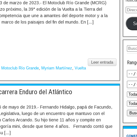
notici
13 de marzo de 2023.- El Motoclub Río Grande (MCRG)
o próximo, la 39° edición de la Vuelta a la Tierra del
competencia que une a amantes del deporte motor y a la
el marco de los paisajes del fin del mundo. En […]
S
Rang
Leer entrada
,
Motoclub Río Grande
,
Myriam Martiínez
,
Vuelta
arrera Enduro del Atlántico
6 de mayo de 2019.- Fernando Hidalgo, papá de Facundo,
Legislativa, luego de un encuentro que mantuvo con el
 Carlos Arcando. Su hijo tiene 11 años y compite en
ategoría mini, desde que tiene 4 años. Fernando contó que
su […]