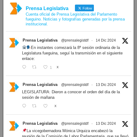
Prensa Legislativa
Follow
Cuenta oficial de Prensa Legislativa del Parlamento
fueguino. Noticias y fotografías generadas por la prensa
institucional.
Prensa Legislativa
@prensalegistdf
·
14 Dic 2024
En instantes comezará la 8ª sesión ordinaria de la
Legislatura fueguina, seguí la transmisión en el siguiente
enlace:
1
X
Prensa Legislativa
@prensalegistdf
·
13 Dic 2024
LEGISLATURA: Dieron a conocer el orden del día de la
sesión de mañana
X
Prensa Legislativa
@prensalegistdf
·
13 Dic 2024
La vicegobernadora Mónica Urquiza encabezó la
reunión de la Comisión de Labor Parlamentaria, que se llevó