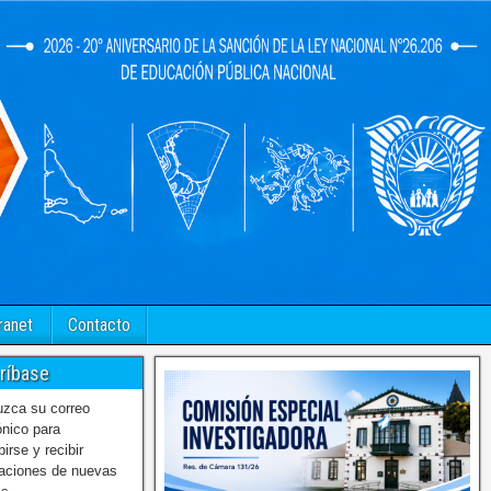
ranet
Contacto
ríbase
uzca su correo
ónico para
birse y recibir
caciones de nuevas