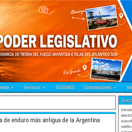
media
Servicios
SESIONES
Contrataciones
Int
Susc
Introd
electr
a de enduro más antigua de la Argentina
suscri
notifi