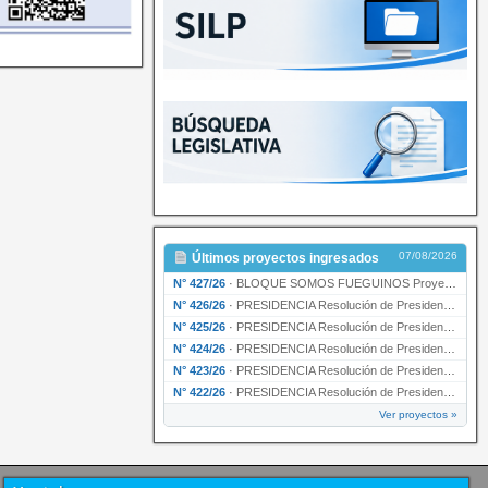
07/08/2026
Últimos proyectos ingresados
N° 427/26
·
BLOQUE SOMOS FUEGUINOS Proyecto de Declaración declarando de interés provincial PRESIDENCI…
N° 426/26
·
PRESIDENCIA Resolución de Presidencia N° 216/26 declarando de interés provincial la labor …
N° 425/26
·
PRESIDENCIA Resolución de Presidencia N° 212/26 declarando de interés provincial el “50° A…
N° 424/26
·
PRESIDENCIA Resolución de Presidencia Nº 210/26 declarando de interés provincial el proyec…
N° 423/26
·
PRESIDENCIA Resolución de Presidencia Nº 209/26 declarando de interés provincial la presen…
N° 422/26
·
PRESIDENCIA Resolución de Presidencia N° 200/26 para su ratificación.
Ver proyectos »