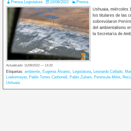
Prensa Legislatura
10/08/2022
Prensa
Ushuaia, miércoles 1
los titulares de las
sobrevolaron Peníns
del ambientalismo en
la Secretaría de Amb
Actualizado: 11/08/2022 — 13:20
Etiquetas:
ambiente
,
Eugenia Álvarez
,
Legislatura
,
Leonardo Collado
,
Mar
Loekemeyer
,
Pablo Torres Carbonell
,
Pablo Zuliani
,
Peninsula Mitre
,
Recu
Ushuaia