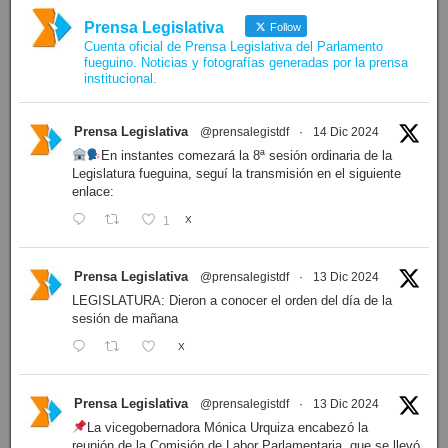
Prensa Legislativa
Follow
Cuenta oficial de Prensa Legislativa del Parlamento
fueguino. Noticias y fotografías generadas por la prensa
institucional.
Prensa Legislativa
@prensalegistdf
·
14 Dic 2024
En instantes comezará la 8ª sesión ordinaria de la
Legislatura fueguina, seguí la transmisión en el siguiente
enlace:
1
X
Prensa Legislativa
@prensalegistdf
·
13 Dic 2024
LEGISLATURA: Dieron a conocer el orden del día de la
sesión de mañana
X
Prensa Legislativa
@prensalegistdf
·
13 Dic 2024
La vicegobernadora Mónica Urquiza encabezó la
reunión de la Comisión de Labor Parlamentaria, que se llevó