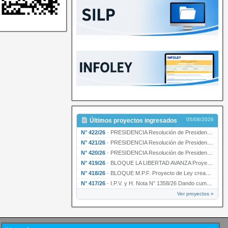
05/08/2026
Últimos proyectos ingresados
N° 422/26
·
PRESIDENCIA Resolución de Presidencia N° 200/26 para su ratificación.
N° 421/26
·
PRESIDENCIA Resolución de Presidencia N° 199/26 para su ratificación.
N° 420/26
·
PRESIDENCIA Resolución de Presidencia N° 198/26 para su ratificación.
N° 419/26
·
BLOQUE LA LIBERTAD AVANZA Proyecto de Ley declarando la esencialidad del servicio educativ…
N° 418/26
·
BLOQUE M.P.F. Proyecto de Ley creando el Ente Único Regulador de servicios públicos de la …
N° 417/26
·
I.P.V. y H. Nota N° 1358/26 Dando cumplimiento al artículo 29 de la Ley provincial N° 1399…
Ver proyectos »