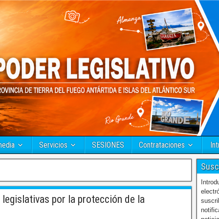
media
Servicios
SESIONES
Contrataciones
Int
Susc
Introd
electr
egislativas por la protección de la
suscri
notifi