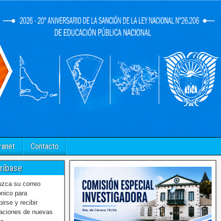
ranet
Contacto
ríbase
uzca su correo
ónico para
birse y recibir
caciones de nuevas