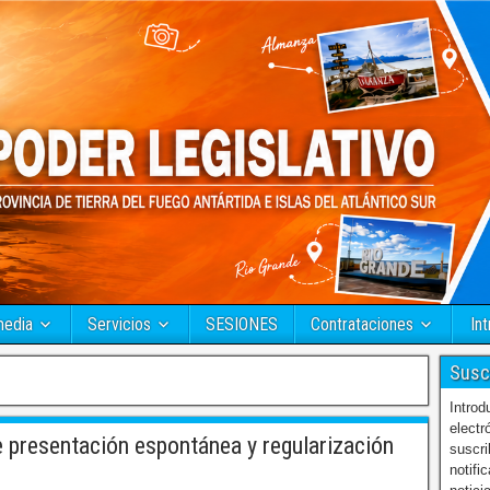
media
Servicios
SESIONES
Contrataciones
Int
Susc
Introd
electr
presentación espontánea y regularización
suscri
notifi