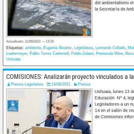
del ambientalismo en
la Secretaría de Amb
Actualizado: 11/08/2022 — 13:20
Etiquetas:
ambiente
,
Eugenia Álvarez
,
Legislatura
,
Leonardo Collado
,
Mar
Loekemeyer
,
Pablo Torres Carbonell
,
Pablo Zuliani
,
Peninsula Mitre
,
Recu
Ushuaia
COMISIONES: Analizarán proyecto vinculados a la
Prensa Legislatura
13/09/2021
Prensa
Ushuaia, lunes 13 d
Educación Nº 4, leg
Legisladores a un n
14 en el salón de re
de Comisiones infor