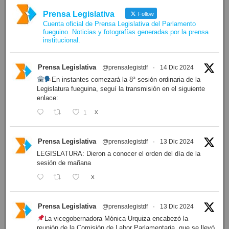
Prensa Legislativa
Follow
Cuenta oficial de Prensa Legislativa del Parlamento
fueguino. Noticias y fotografías generadas por la prensa
institucional.
Prensa Legislativa
@prensalegistdf
·
14 Dic 2024
En instantes comezará la 8ª sesión ordinaria de la
Legislatura fueguina, seguí la transmisión en el siguiente
enlace:
1
X
Prensa Legislativa
@prensalegistdf
·
13 Dic 2024
LEGISLATURA: Dieron a conocer el orden del día de la
sesión de mañana
X
Prensa Legislativa
@prensalegistdf
·
13 Dic 2024
La vicegobernadora Mónica Urquiza encabezó la
reunión de la Comisión de Labor Parlamentaria, que se llevó