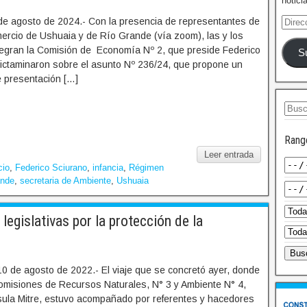
notici
de agosto de 2024.- Con la presencia de representantes de
rcio de Ushuaia y de Río Grande (vía zoom), las y los
tegran la Comisión de Economía Nº 2, que preside Federico
S
ictaminaron sobre el asunto Nº 236/24, que propone un
 presentación […]
Rang
Leer entrada
cio
,
Federico Sciurano
,
infancia
,
Régimen
ande
,
secretaria de Ambiente
,
Ushuaia
egislativas por la protección de la
0 de agosto de 2022.- El viaje que se concretó ayer, donde
 comisiones de Recursos Naturales, N° 3 y Ambiente N° 4,
ula Mitre, estuvo acompañado por referentes y hacedores