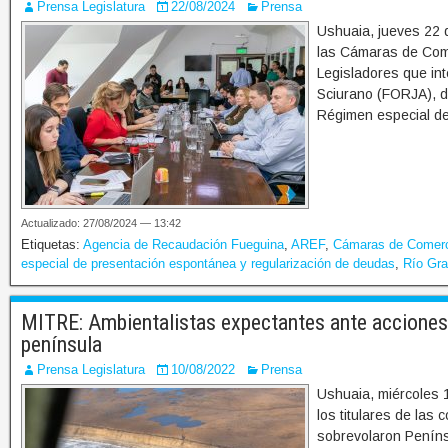
Prensa Legislatura
22/08/2024
Prensa
Ushuaia, jueves 22 
las Cámaras de Come
Legisladores que in
Sciurano (FORJA), d
Régimen especial de
Actualizado: 27/08/2024 — 13:42
Etiquetas:
Agencia de Recaudación Fueguina
,
AREF
,
Cámaras de Comer
especial de presentación espontánea y regularización de deudas
,
Río Gr
MITRE: Ambientalistas expectantes ante acciones l
península
Prensa Legislatura
10/08/2022
Prensa
Ushuaia, miércoles 1
los titulares de las
sobrevolaron Peníns