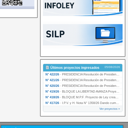
05/08/2026
Últimos proyectos ingresados
N° 422/26
·
PRESIDENCIA Resolución de Presidencia N° 200/26 para su ratificación.
N° 421/26
·
PRESIDENCIA Resolución de Presidencia N° 199/26 para su ratificación.
N° 420/26
·
PRESIDENCIA Resolución de Presidencia N° 198/26 para su ratificación.
N° 419/26
·
BLOQUE LA LIBERTAD AVANZA Proyecto de Ley declarando la esencialidad del servicio educativ…
N° 418/26
·
BLOQUE M.P.F. Proyecto de Ley creando el Ente Único Regulador de servicios públicos de la …
N° 417/26
·
I.P.V. y H. Nota N° 1358/26 Dando cumplimiento al artículo 29 de la Ley provincial N° 1399…
Ver proyectos »