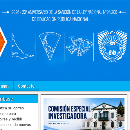
ranet
Contacto
ríbase
uzca su correo
ónico para
birse y recibir
caciones de nuevas