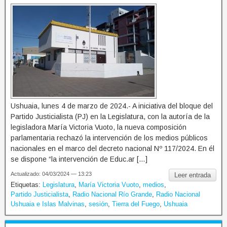
Ushuaia, lunes 4 de marzo de 2024.- A iniciativa del bloque del
Partido Justicialista (PJ) en la Legislatura, con la autoría de la
legisladora María Victoria Vuoto, la nueva composición
parlamentaria rechazó la intervención de los medios públicos
nacionales en el marco del decreto nacional Nº 117/2024. En él
se dispone “la intervención de Educ.ar […]
Actualizado: 04/03/2024 — 13:23
Leer entrada
Etiquetas:
Legislatura
,
María Victoria Vuoto
,
medios
,
Partido Justicialista
,
Radio Nacional Río Grande
,
Radio Nacional
Ushuaia e Islas Malvinas
,
sesión
,
Tierra del Fuego
,
Ushuaia