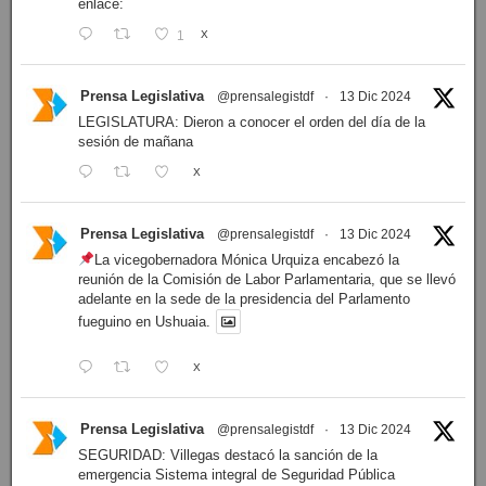
enlace:
1
X
Prensa Legislativa
@prensalegistdf
·
13 Dic 2024
LEGISLATURA: Dieron a conocer el orden del día de la
sesión de mañana
X
Prensa Legislativa
@prensalegistdf
·
13 Dic 2024
La vicegobernadora Mónica Urquiza encabezó la
reunión de la Comisión de Labor Parlamentaria, que se llevó
adelante en la sede de la presidencia del Parlamento
fueguino en Ushuaia.
X
Prensa Legislativa
@prensalegistdf
·
13 Dic 2024
SEGURIDAD: Villegas destacó la sanción de la
emergencia Sistema integral de Seguridad Pública