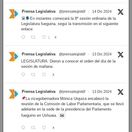
Prensa Legislativa
@prensalegistdf
·
14 Dic 2024
En instantes comezará la 8ª sesión ordinaria de la
Legislatura fueguina, seguí la transmisión en el siguiente
enlace:
1
X
Prensa Legislativa
@prensalegistdf
·
13 Dic 2024
LEGISLATURA: Dieron a conocer el orden del día de la
sesión de mañana
X
Prensa Legislativa
@prensalegistdf
·
13 Dic 2024
La vicegobernadora Mónica Urquiza encabezó la
reunión de la Comisión de Labor Parlamentaria, que se llevó
adelante en la sede de la presidencia del Parlamento
fueguino en Ushuaia.
X