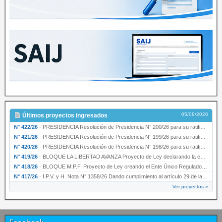
05/08/2026
Últimos proyectos ingresados
N° 422/26
·
PRESIDENCIA Resolución de Presidencia N° 200/26 para su ratificación.
N° 421/26
·
PRESIDENCIA Resolución de Presidencia N° 199/26 para su ratificación.
N° 420/26
·
PRESIDENCIA Resolución de Presidencia N° 198/26 para su ratificación.
N° 419/26
·
BLOQUE LA LIBERTAD AVANZA Proyecto de Ley declarando la esencialidad del servicio educativ…
N° 418/26
·
BLOQUE M.P.F. Proyecto de Ley creando el Ente Único Regulador de servicios públicos de la …
N° 417/26
·
I.P.V. y H. Nota N° 1358/26 Dando cumplimiento al artículo 29 de la Ley provincial N° 1399…
Ver proyectos »