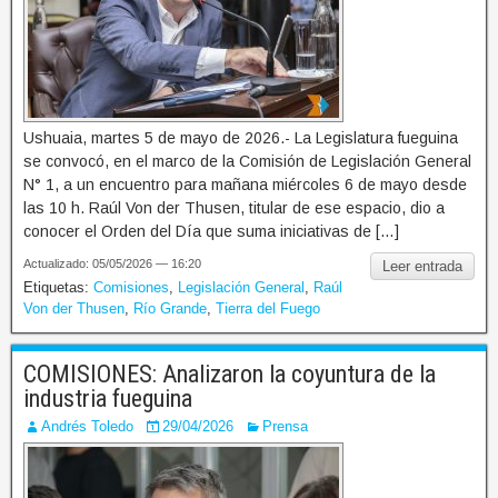
Ushuaia, martes 5 de mayo de 2026.- La Legislatura fueguina
se convocó, en el marco de la Comisión de Legislación General
N° 1, a un encuentro para mañana miércoles 6 de mayo desde
las 10 h. Raúl Von der Thusen, titular de ese espacio, dio a
conocer el Orden del Día que suma iniciativas de […]
Actualizado: 05/05/2026 — 16:20
Leer entrada
Etiquetas:
Comisiones
,
Legislación General
,
Raúl
Von der Thusen
,
Río Grande
,
Tierra del Fuego
COMISIONES: Analizaron la coyuntura de la
industria fueguina
Andrés Toledo
29/04/2026
Prensa