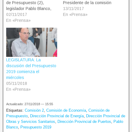
de Presupuesto (2),
Presidente de la comisión
legislador Pablo Blanco,
de Presupuesto (2),
13/11/2017
informó sobre el nuevo
02/11/2017
legislador Pablo Blanco,
En «Prensa»
cronograma de reuniones,
En «Prensa»
informó sobre el nuevo
para la continuidad del
cronograma de reuniones,
debate del Proyecto de
para la continuidad del
Presupuesto 2018. Martes
debate del proyecto de
11 de noviembre - 10
Presupuesto 2018. Martes
horas Secretaría de
21 de noviembre - 10
Desarrollo e Inversiones -
horas Secretaría de…
LEGISLATURA: La
14 horas…
discusión del Presupuesto
2019 comienza el
miércoles
05/11/2018
En «Prensa»
Actualizado: 27/11/2018 — 15:55
Etiquetas:
Comisión 2
,
Comisión de Economía
,
Comisión de
Presupuesto
,
Dirección Provincial de Energía
,
Dirección Provincial de
Obras y Servicios Sanitarios
,
Dirección Provincial de Puertos
,
Pablo
Blanco
,
Presupuesto 2019