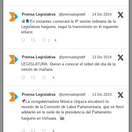
Prensa Legislativa
@prensalegistdf
·
14 Dic 2024
En instantes comezará la 8ª sesión ordinaria de la
Legislatura fueguina, seguí la transmisión en el siguiente
enlace:
1
X
Prensa Legislativa
@prensalegistdf
·
13 Dic 2024
LEGISLATURA: Dieron a conocer el orden del día de la
sesión de mañana
X
Prensa Legislativa
@prensalegistdf
·
13 Dic 2024
La vicegobernadora Mónica Urquiza encabezó la
reunión de la Comisión de Labor Parlamentaria, que se llevó
adelante en la sede de la presidencia del Parlamento
fueguino en Ushuaia.
X