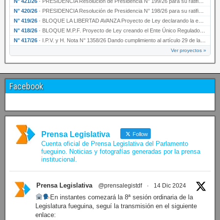
N° 421/26
·
PRESIDENCIA Resolución de Presidencia N° 199/26 para su ratificación.
N° 420/26
·
PRESIDENCIA Resolución de Presidencia N° 198/26 para su ratificación.
N° 419/26
·
BLOQUE LA LIBERTAD AVANZA Proyecto de Ley declarando la esencialidad del servicio educativ…
N° 418/26
·
BLOQUE M.P.F. Proyecto de Ley creando el Ente Único Regulador de servicios públicos de la …
N° 417/26
·
I.P.V. y H. Nota N° 1358/26 Dando cumplimiento al artículo 29 de la Ley provincial N° 1399…
Ver proyectos »
Facebook
Prensa Legislativa
Follow
Cuenta oficial de Prensa Legislativa del Parlamento
fueguino. Noticias y fotografías generadas por la prensa
institucional.
Prensa Legislativa
@prensalegistdf
·
14 Dic 2024
En instantes comezará la 8ª sesión ordinaria de la
Legislatura fueguina, seguí la transmisión en el siguiente
enlace: