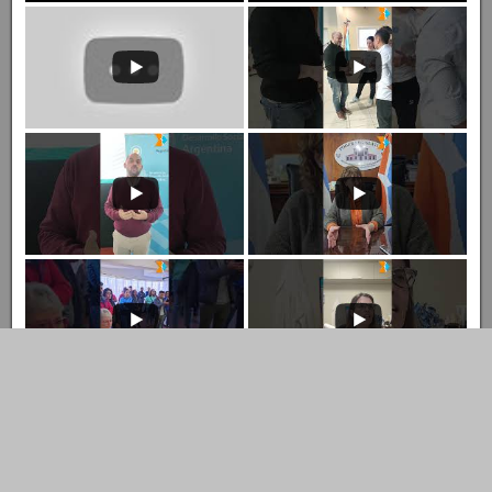
X
Prensa Legislativa
@prensalegistdf
·
13 Dic 2024
SEGURIDAD: Villegas destacó la sanción de la
emergencia Sistema integral de Seguridad Pública
X
Cargar más
Youtube
Prensa Legislativa TDF