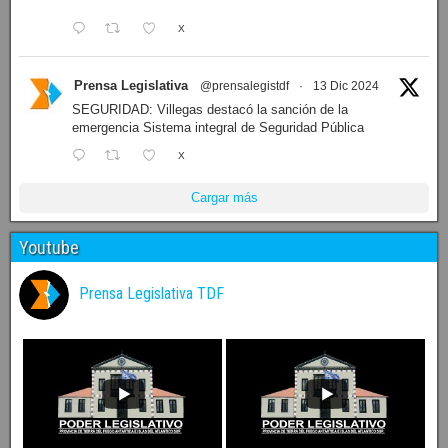
Cuenta oficial de Prensa Legislativa del Parlamento
fueguino. Noticias y fotografías generadas por la prensa
institucional.
Prensa Legislativa
@prensalegistdf
·
14 Dic 2024
En instantes comezará la 8ª sesión ordinaria de la
Legislatura fueguina, seguí la transmisión en el siguiente
enlace:
1
X
Prensa Legislativa
@prensalegistdf
·
13 Dic 2024
LEGISLATURA: Dieron a conocer el orden del día de la
sesión de mañana
X
Prensa Legislativa
@prensalegistdf
·
13 Dic 2024
La vicegobernadora Mónica Urquiza encabezó la
reunión de la Comisión de Labor Parlamentaria, que se llevó
adelante en la sede de la presidencia del Parlamento
fueguino en Ushuaia.