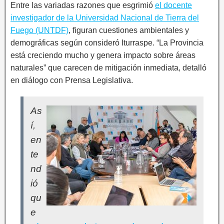
Entre las variadas razones que esgrimió
el docente
investigador de la Universidad Nacional de Tierra del
Fuego (UNTDF)
, figuran cuestiones ambientales y
demográficas según consideró Iturraspe. “La Provincia
está creciendo mucho y genera impacto sobre áreas
naturales” que carecen de mitigación inmediata, detalló
en diálogo con Prensa Legislativa.
As
í,
en
te
nd
ió
qu
e