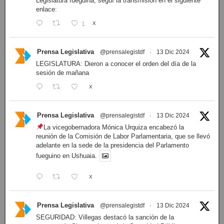
Legislatura fueguina, seguí la transmisión en el siguiente
enlace:
1
X
Prensa Legislativa
@prensalegistdf
·
13 Dic 2024
LEGISLATURA: Dieron a conocer el orden del día de la
sesión de mañana
X
Prensa Legislativa
@prensalegistdf
·
13 Dic 2024
La vicegobernadora Mónica Urquiza encabezó la
reunión de la Comisión de Labor Parlamentaria, que se llevó
adelante en la sede de la presidencia del Parlamento
fueguino en Ushuaia.
X
Prensa Legislativa
@prensalegistdf
·
13 Dic 2024
SEGURIDAD: Villegas destacó la sanción de la