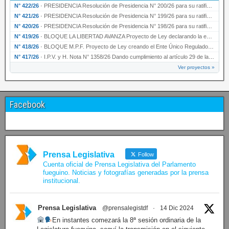
N° 422/26
·
PRESIDENCIA Resolución de Presidencia N° 200/26 para su ratificación.
N° 421/26
·
PRESIDENCIA Resolución de Presidencia N° 199/26 para su ratificación.
N° 420/26
·
PRESIDENCIA Resolución de Presidencia N° 198/26 para su ratificación.
N° 419/26
·
BLOQUE LA LIBERTAD AVANZA Proyecto de Ley declarando la esencialidad del servicio educativ…
N° 418/26
·
BLOQUE M.P.F. Proyecto de Ley creando el Ente Único Regulador de servicios públicos de la …
N° 417/26
·
I.P.V. y H. Nota N° 1358/26 Dando cumplimiento al artículo 29 de la Ley provincial N° 1399…
Ver proyectos »
Facebook
Prensa Legislativa
Follow
Cuenta oficial de Prensa Legislativa del Parlamento
fueguino. Noticias y fotografías generadas por la prensa
institucional.
Prensa Legislativa
@prensalegistdf
·
14 Dic 2024
En instantes comezará la 8ª sesión ordinaria de la