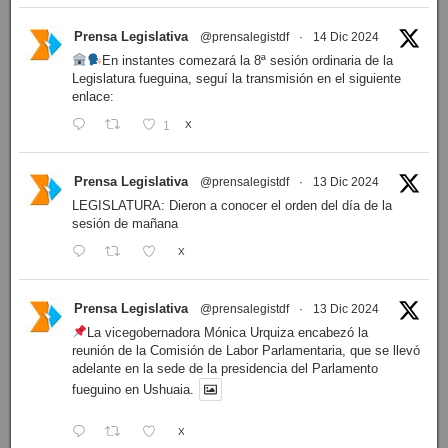
Prensa Legislativa
@prensalegistdf
·
14 Dic 2024
En instantes comezará la 8ª sesión ordinaria de la
Legislatura fueguina, seguí la transmisión en el siguiente
enlace:
1
X
Prensa Legislativa
@prensalegistdf
·
13 Dic 2024
LEGISLATURA: Dieron a conocer el orden del día de la
sesión de mañana
X
Prensa Legislativa
@prensalegistdf
·
13 Dic 2024
La vicegobernadora Mónica Urquiza encabezó la
reunión de la Comisión de Labor Parlamentaria, que se llevó
adelante en la sede de la presidencia del Parlamento
fueguino en Ushuaia.
X