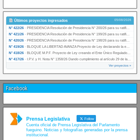
05/08/2026
Últimos proyectos ingresados
N° 422/26
·
PRESIDENCIA Resolución de Presidencia N° 200/26 para su ratificación.
N° 421/26
·
PRESIDENCIA Resolución de Presidencia N° 199/26 para su ratificación.
N° 420/26
·
PRESIDENCIA Resolución de Presidencia N° 198/26 para su ratificación.
N° 419/26
·
BLOQUE LA LIBERTAD AVANZA Proyecto de Ley declarando la esencialidad del servicio educativ…
N° 418/26
·
BLOQUE M.P.F. Proyecto de Ley creando el Ente Único Regulador de servicios públicos de la …
N° 417/26
·
I.P.V. y H. Nota N° 1358/26 Dando cumplimiento al artículo 29 de la Ley provincial N° 1399…
Ver proyectos »
Facebook
Prensa Legislativa
Follow
Cuenta oficial de Prensa Legislativa del Parlamento
fueguino. Noticias y fotografías generadas por la prensa
institucional.