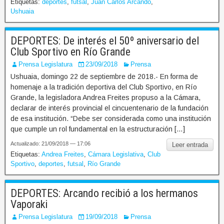
Etiquetas:
deportes
,
futsal
,
Juan Carlos Arcando
,
Ushuaia
DEPORTES: De interés el 50º aniversario del
Club Sportivo en Río Grande
Prensa Legislatura
23/09/2018
Prensa
Ushuaia, domingo 22 de septiembre de 2018.- En forma de
homenaje a la tradición deportiva del Club Sportivo, en Río
Grande, la legisladora Andrea Freites propuso a la Cámara,
declarar de interés provincial el cincuentenario de la fundación
de esa institución. “Debe ser considerada como una institución
que cumple un rol fundamental en la estructuración […]
Actualizado: 21/09/2018 — 17:06
Leer entrada
Etiquetas:
Andrea Freites
,
Cámara Legislativa
,
Club
Sportivo
,
deportes
,
futsal
,
Río Grande
DEPORTES: Arcando recibió a los hermanos
Vaporaki
Prensa Legislatura
19/09/2018
Prensa