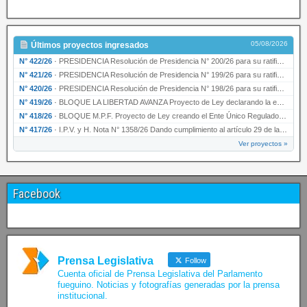
05/08/2026
Últimos proyectos ingresados
N° 422/26
·
PRESIDENCIA Resolución de Presidencia N° 200/26 para su ratificación.
N° 421/26
·
PRESIDENCIA Resolución de Presidencia N° 199/26 para su ratificación.
N° 420/26
·
PRESIDENCIA Resolución de Presidencia N° 198/26 para su ratificación.
N° 419/26
·
BLOQUE LA LIBERTAD AVANZA Proyecto de Ley declarando la esencialidad del servicio educativ…
N° 418/26
·
BLOQUE M.P.F. Proyecto de Ley creando el Ente Único Regulador de servicios públicos de la …
N° 417/26
·
I.P.V. y H. Nota N° 1358/26 Dando cumplimiento al artículo 29 de la Ley provincial N° 1399…
Ver proyectos »
Facebook
Prensa Legislativa
Follow
Cuenta oficial de Prensa Legislativa del Parlamento
fueguino. Noticias y fotografías generadas por la prensa
institucional.