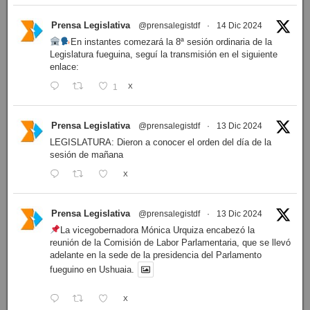
Prensa Legislativa
@prensalegistdf
·
14 Dic 2024
En instantes comezará la 8ª sesión ordinaria de la
Legislatura fueguina, seguí la transmisión en el siguiente
enlace:
1
X
Prensa Legislativa
@prensalegistdf
·
13 Dic 2024
LEGISLATURA: Dieron a conocer el orden del día de la
sesión de mañana
X
Prensa Legislativa
@prensalegistdf
·
13 Dic 2024
La vicegobernadora Mónica Urquiza encabezó la
reunión de la Comisión de Labor Parlamentaria, que se llevó
adelante en la sede de la presidencia del Parlamento
fueguino en Ushuaia.
X