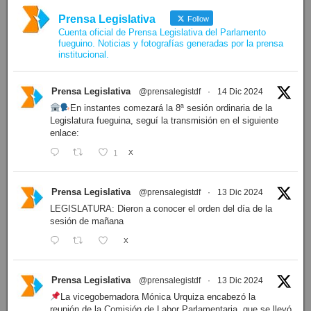
Prensa Legislativa
Follow
Cuenta oficial de Prensa Legislativa del Parlamento
fueguino. Noticias y fotografías generadas por la prensa
institucional.
Prensa Legislativa
@prensalegistdf
·
14 Dic 2024
En instantes comezará la 8ª sesión ordinaria de la
Legislatura fueguina, seguí la transmisión en el siguiente
enlace:
1
X
Prensa Legislativa
@prensalegistdf
·
13 Dic 2024
LEGISLATURA: Dieron a conocer el orden del día de la
sesión de mañana
X
Prensa Legislativa
@prensalegistdf
·
13 Dic 2024
La vicegobernadora Mónica Urquiza encabezó la
reunión de la Comisión de Labor Parlamentaria, que se llevó