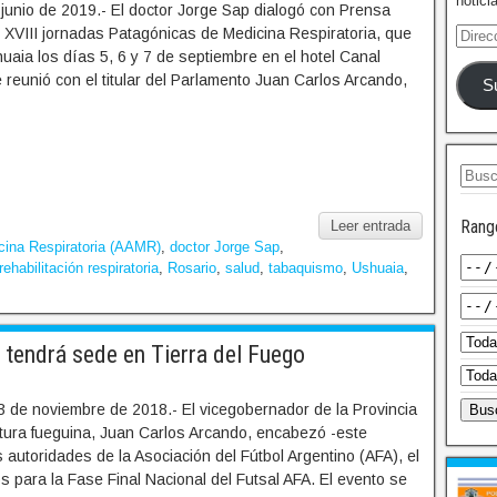
notici
junio de 2019.- El doctor Jorge Sap dialogó con Prensa
s XVIII jornadas Patagónicas de Medicina Respiratoria, que
uaia los días 5, 6 y 7 de septiembre en el hotel Canal
 reunió con el titular del Parlamento Juan Carlos Arcando,
S
Rang
Leer entrada
cina Respiratoria (AAMR)
,
doctor Jorge Sap
,
rehabilitación respiratoria
,
Rosario
,
salud
,
tabaquismo
,
Ushuaia
,
tendrá sede en Tierra del Fuego
 de noviembre de 2018.- El vicegobernador de la Provincia
slatura fueguina, Juan Carlos Arcando, encabezó -este
s autoridades de la Asociación del Fútbol Argentino (AFA), el
os para la Fase Final Nacional del Futsal AFA. El evento se