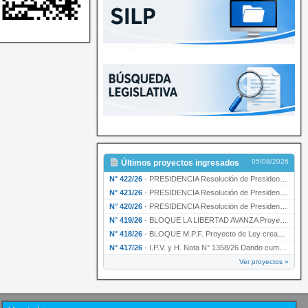
05/08/2026
Últimos proyectos ingresados
N° 422/26
·
PRESIDENCIA Resolución de Presidencia N° 200/26 para su ratificación.
N° 421/26
·
PRESIDENCIA Resolución de Presidencia N° 199/26 para su ratificación.
N° 420/26
·
PRESIDENCIA Resolución de Presidencia N° 198/26 para su ratificación.
N° 419/26
·
BLOQUE LA LIBERTAD AVANZA Proyecto de Ley declarando la esencialidad del servicio educativ…
N° 418/26
·
BLOQUE M.P.F. Proyecto de Ley creando el Ente Único Regulador de servicios públicos de la …
N° 417/26
·
I.P.V. y H. Nota N° 1358/26 Dando cumplimiento al artículo 29 de la Ley provincial N° 1399…
Ver proyectos »