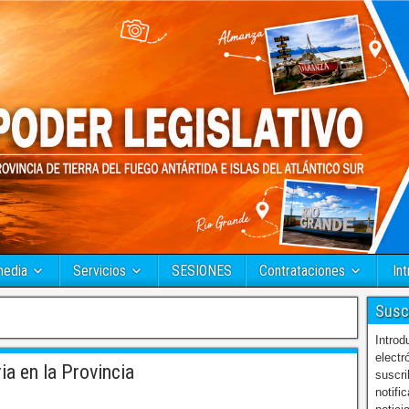
media
Servicios
SESIONES
Contrataciones
Int
Susc
Introd
electr
a en la Provincia
suscri
notifi