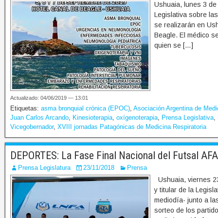
Ushuaia, lunes 3 de 
Legislativa sobre la
se realizarán en Ush
Beagle. El médico se
quien se […]
Actualizado: 04/06/2019 — 13:01
Etiquetas:
asma bronquial crónica (EPOC)
,
Asociación Argentina de Medi
Juan Carlos Arcando
,
Kinesioterapia
,
oxígenoterapia
,
Prensa Legislativa
,
Vicegobernador
,
XVIII jornadas Patagónicas de Medicina Respiratoria
DEPORTES: La Fase Final Nacional del Futsal AFA 
Prensa Legislatura
23/11/2018
Prensa
Ushuaia, viernes 23
y titular de la Legi
mediodía- junto a la
sorteo de los partid