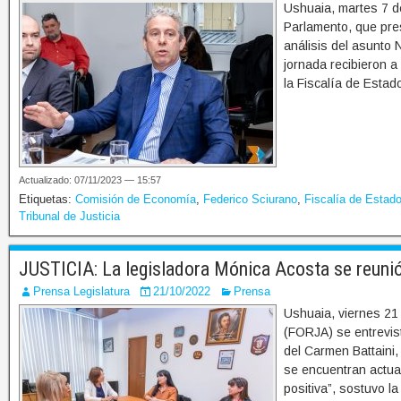
Ushuaia, martes 7 d
Parlamento, que pres
análisis del asunto
jornada recibieron a
la Fiscalía de Estad
Actualizado: 07/11/2023 — 15:57
Etiquetas:
Comisión de Economía
,
Federico Sciurano
,
Fiscalía de Estad
Tribunal de Justicia
JUSTICIA: La legisladora Mónica Acosta se reunió
Prensa Legislatura
21/10/2022
Prensa
Ushuaia, viernes 21
(FORJA) se entrevist
del Carmen Battaini,
se encuentran actual
positiva”, sostuvo l