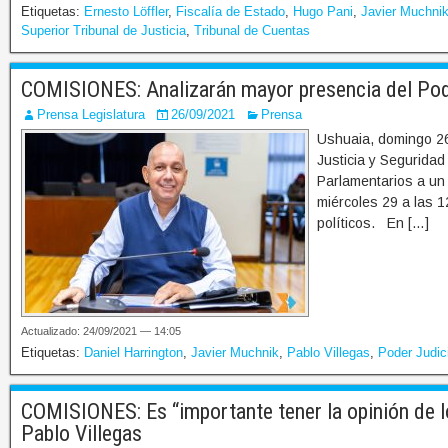
Etiquetas:
Ernesto Löffler
,
Fiscalía de Estado
,
Hugo Pani
,
Javier Muchni
Superior Tribunal de Justicia
,
Tribunal de Cuentas
COMISIONES: Analizarán mayor presencia del Pode
Prensa Legislatura
26/09/2021
Prensa
Ushuaia, domingo 26
Justicia y Seguridad
Parlamentarios a un
miércoles 29 a las 1
políticos. En […]
Actualizado: 24/09/2021 — 14:05
Etiquetas:
Daniel Harrington
,
Javier Muchnik
,
Pablo Villegas
,
Poder Judic
COMISIONES: Es “importante tener la opinión de lo
Pablo Villegas