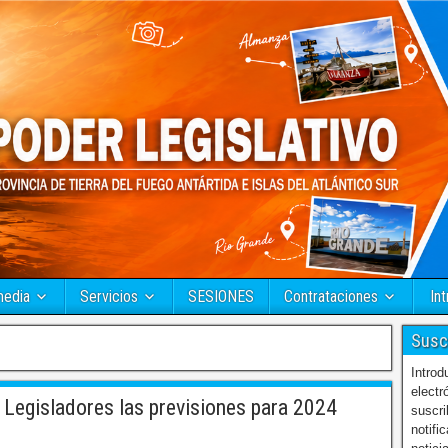
media
Servicios
SESIONES
Contrataciones
Int
Susc
Introd
electr
Legisladores las previsiones para 2024
suscri
notifi