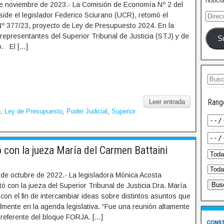
notici
e noviembre de 2023.- La Comisión de Economía Nº 2 del
ide el legislador Federico Sciurano (UCR), retomó el
 Nº 377/23, proyecto de Ley de Presupuesto 2024. En la
 representantes del Superior Tribunal de Justicia (STJ) y de
S
o. El […]
Rang
Leer entrada
o
,
Ley de Presupuesto
,
Poder Judicial
,
Superior
 con la jueza María del Carmen Battaini
 de octubre de 2022.- La legisladora Mónica Acosta
ó con la jueza del Superior Tribunal de Justicia Dra. María
 con el fin de intercambiar ideas sobre distintos asuntos que
mente en la agenda legislativa. “Fue una reunión altamente
a referente del bloque FORJA. […]