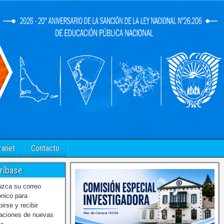
ranet
Contacto
ríbase
uzca su correo
ónico para
birse y recibir
caciones de nuevas