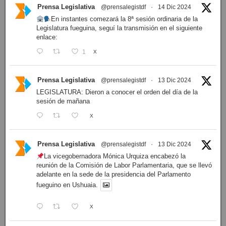
Prensa Legislativa
@prensalegistdf
·
14 Dic 2024
En instantes comezará la 8ª sesión ordinaria de la
Legislatura fueguina, seguí la transmisión en el siguiente
enlace:
1
X
Prensa Legislativa
@prensalegistdf
·
13 Dic 2024
LEGISLATURA: Dieron a conocer el orden del día de la
sesión de mañana
X
Prensa Legislativa
@prensalegistdf
·
13 Dic 2024
La vicegobernadora Mónica Urquiza encabezó la
reunión de la Comisión de Labor Parlamentaria, que se llevó
adelante en la sede de la presidencia del Parlamento
fueguino en Ushuaia.
X