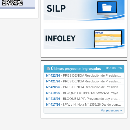
05/08/2026
Últimos proyectos ingresados
N° 422/26
·
PRESIDENCIA Resolución de Presidencia N° 200/26 para su ratificación.
N° 421/26
·
PRESIDENCIA Resolución de Presidencia N° 199/26 para su ratificación.
N° 420/26
·
PRESIDENCIA Resolución de Presidencia N° 198/26 para su ratificación.
N° 419/26
·
BLOQUE LA LIBERTAD AVANZA Proyecto de Ley declarando la esencialidad del servicio educativ…
N° 418/26
·
BLOQUE M.P.F. Proyecto de Ley creando el Ente Único Regulador de servicios públicos de la …
N° 417/26
·
I.P.V. y H. Nota N° 1358/26 Dando cumplimiento al artículo 29 de la Ley provincial N° 1399…
Ver proyectos »