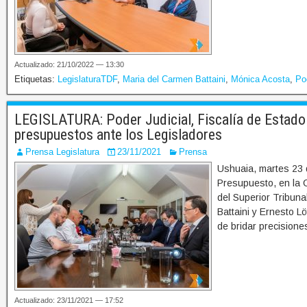
Actualizado: 21/10/2022 — 13:30
Etiquetas:
LegislaturaTDF
,
Maria del Carmen Battaini
,
Mónica Acosta
,
Po
LEGISLATURA: Poder Judicial, Fiscalía de Estado 
presupuestos ante los Legisladores
Prensa Legislatura
23/11/2021
Prensa
Ushuaia, martes 23 
Presupuesto, en la C
del Superior Tribuna
Battaini y Ernesto Lö
de bridar precisione
Actualizado: 23/11/2021 — 17:52