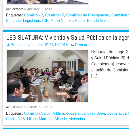
Actualizado: 20/09/2021 — 12:43
Etiquetas:
Comisión 2
,
Comisión 5
,
Comisión de Presupuesto
,
Comisión 
Sciurano
,
LegislaturaTDF
,
María Victoria Vuoto
,
Partido Verde
LEGISLATURA: Vivienda y Salud Pública en la agen
Prensa Legislatura
21/10/2018
Prensa
Ushuaia, domingo 21 
y Salud Pública (5) 
Cambiemos), convocó
el salón de Comision
[…]
Actualizado: 19/10/2018 — 17:02
Etiquetas:
Comisión Salud Pública
,
cooperativa Casa Base
,
cooperativa 
Comisión 5
,
Liliana Martínez Allende
,
viviendas