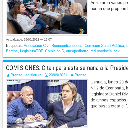
Analizaron varios pr
norma que propone l
Actualizado: 25/08/2022 — 12:07
Etiquetas:
Asociación Civil Reencontrándonos
,
Comisión Salud Pública
,
D
Barrios
,
LegislturaTDF. Comisión 5
,
oncopediatría
,
red provincial acv
COMISIONES: Citan para esta semana a la Presid
Prensa Legislatura
20/09/2021
Prensa
Ushuaia, lunes 20 d
Nº 2 de Economía, l
legislador Daniel R
de ambos espacios, c
que busca crear el [