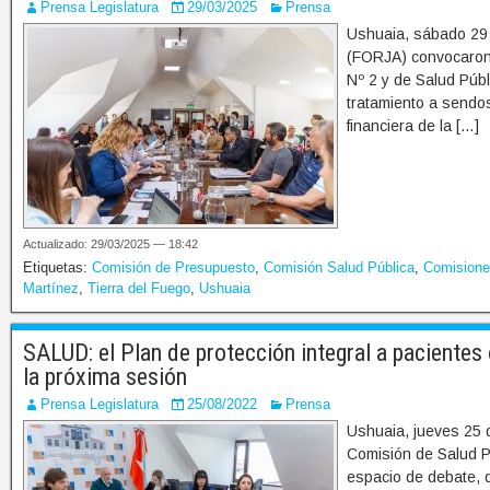
Prensa Legislatura
29/03/2025
Prensa
Ushuaia, sábado 29 
(FORJA) convocaron 
Nº 2 y de Salud Públ
tratamiento a sendo
financiera de la […]
Actualizado: 29/03/2025 — 18:42
Etiquetas:
Comisión de Presupuesto
,
Comisión Salud Pública
,
Comision
Martínez
,
Tierra del Fuego
,
Ushuaia
SALUD: el Plan de protección integral a pacientes 
la próxima sesión
Prensa Legislatura
25/08/2022
Prensa
Ushuaia, jueves 25 
Comisión de Salud P
espacio de debate, q