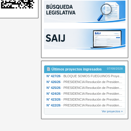
07/08/2026
Últimos proyectos ingresados
N° 427/26
·
BLOQUE SOMOS FUEGUINOS Proyecto de Declaración declarando de interés provincial PRESIDENCI…
N° 426/26
·
PRESIDENCIA Resolución de Presidencia N° 216/26 declarando de interés provincial la labor …
N° 425/26
·
PRESIDENCIA Resolución de Presidencia N° 212/26 declarando de interés provincial el “50° A…
N° 424/26
·
PRESIDENCIA Resolución de Presidencia Nº 210/26 declarando de interés provincial el proyec…
N° 423/26
·
PRESIDENCIA Resolución de Presidencia Nº 209/26 declarando de interés provincial la presen…
N° 422/26
·
PRESIDENCIA Resolución de Presidencia N° 200/26 para su ratificación.
Ver proyectos »