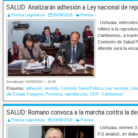
SALUD: Analizarán adhesión a Ley nacional de re
Prensa Legislatura
05/09/2018
Prensa
Ushuaia, miércoles 
refiere a la reprodu
Cambiemos, a través
Comisión de Salud Pú
Allende será la enca
Actualizado: 04/09/2018 — 15:26
Etiquetas:
adhesión
,
asistida
,
Comisión Salud Pública
,
Ley nacional
,
Lili
del Estado Fueguino
,
Provincia
,
reproducción
,
UCR - Cambiemos
SALUD: Romano convoca a la marcha contra la des
Prensa Legislatura
03/08/2018
Prensa
Ushuaia, viernes 3 
PJ) analizó, en diál