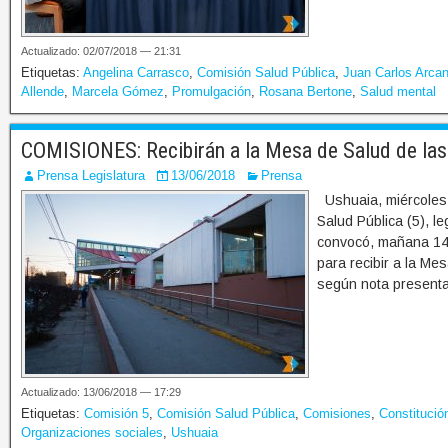
Actualizado: 02/07/2018 — 21:31
Etiquetas:
Angelina Carrasco
,
Comisión Salud Pública
,
Juan Carlos Arca
Allende
,
Marcela Gómez
,
Promulgación
,
Rosana Bertone
,
Salud mental
COMISIONES: Recibirán a la Mesa de Salud de las
Prensa Legislatura
13/06/2018
Prensa
Ushuaia, miércoles 
Salud Pública (5), l
convocó, mañana 14 
para recibir a la M
según nota presenta
Actualizado: 13/06/2018 — 17:29
Etiquetas:
Comisión 5
,
Comisión Salud Pública
,
Comisiones
,
Constitució
Organizaciones sociales
,
Ushuaia