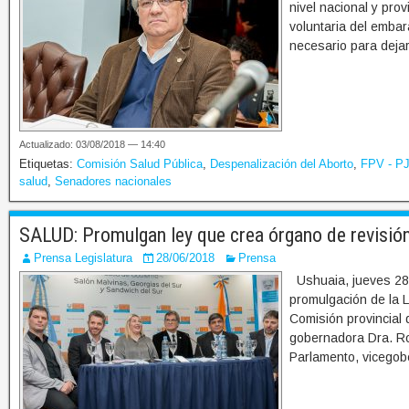
nivel nacional y prov
voluntaria del emba
necesario para deja
Actualizado: 03/08/2018 — 14:40
Etiquetas:
Comisión Salud Pública
,
Despenalización del Aborto
,
FPV - P
salud
,
Senadores nacionales
SALUD: Promulgan ley que crea órgano de revisió
Prensa Legislatura
28/06/2018
Prensa
Ushuaia, jueves 28 
promulgación de la L
Comisión provincial 
gobernadora Dra. Ro
Parlamento, vicegob