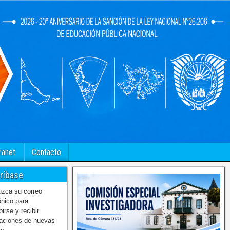
ranet
Contacto
ríbase
uzca su correo
ónico para
birse y recibir
caciones de nuevas