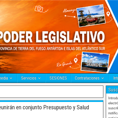
media
Servicios
SESIONES
Contrataciones
Int
Susc
Introd
electr
unirán en conjunto Presupuesto y Salud
suscri
notifi