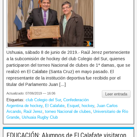
Ushuaia, sábado 8 de junio de 2019.- Raúl Jerez perteneciente
a la subcomisión de hockey del club Colegio del Sur, quienes
participaron del torneo Nacional de clubes de 1ª damas, que se
realizó en El Calafate (Santa Cruz) en mayo pasado. El
representante de la institución deportiva fue recibido por el
titular del Parlamento Juan […]
Actualizado: 07/06/2019 — 16:06
Leer entrada
Etiquetas:
club Colegio del Sur
,
Confederación
Argentina de hockey
,
El Calafate
,
Esquel
,
hockey
,
Juan Carlos
Arcando
,
Raúl Jerez
,
torneo Nacional de clubes
,
Universitario de Río
Grande
,
Ushuaia Rugby Club
EDUCACIÓN: Alumnos de El Calafate visitaron