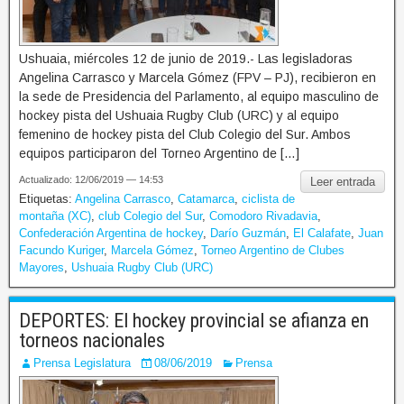
Ushuaia, miércoles 12 de junio de 2019.- Las legisladoras
Angelina Carrasco y Marcela Gómez (FPV – PJ), recibieron en
la sede de Presidencia del Parlamento, al equipo masculino de
hockey pista del Ushuaia Rugby Club (URC) y al equipo
femenino de hockey pista del Club Colegio del Sur. Ambos
equipos participaron del Torneo Argentino de […]
Actualizado: 12/06/2019 — 14:53
Leer entrada
Etiquetas:
Angelina Carrasco
,
Catamarca
,
ciclista de
montaña (XC)
,
club Colegio del Sur
,
Comodoro Rivadavia
,
Confederación Argentina de hockey
,
Darío Guzmán
,
El Calafate
,
Juan
Facundo Kuriger
,
Marcela Gómez
,
Torneo Argentino de Clubes
Mayores
,
Ushuaia Rugby Club (URC)
DEPORTES: El hockey provincial se afianza en
torneos nacionales
Prensa Legislatura
08/06/2019
Prensa