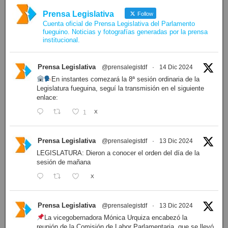
Prensa Legislativa
Follow
Cuenta oficial de Prensa Legislativa del Parlamento
fueguino. Noticias y fotografías generadas por la prensa
institucional.
Prensa Legislativa
@prensalegistdf
·
14 Dic 2024
En instantes comezará la 8ª sesión ordinaria de la
Legislatura fueguina, seguí la transmisión en el siguiente
enlace:
1
X
Prensa Legislativa
@prensalegistdf
·
13 Dic 2024
LEGISLATURA: Dieron a conocer el orden del día de la
sesión de mañana
X
Prensa Legislativa
@prensalegistdf
·
13 Dic 2024
La vicegobernadora Mónica Urquiza encabezó la
reunión de la Comisión de Labor Parlamentaria, que se llevó