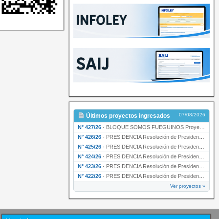
07/08/2026
Últimos proyectos ingresados
N° 427/26
·
BLOQUE SOMOS FUEGUINOS Proyecto de Declaración declarando de interés provincial PRESIDENCI…
N° 426/26
·
PRESIDENCIA Resolución de Presidencia N° 216/26 declarando de interés provincial la labor …
N° 425/26
·
PRESIDENCIA Resolución de Presidencia N° 212/26 declarando de interés provincial el “50° A…
N° 424/26
·
PRESIDENCIA Resolución de Presidencia Nº 210/26 declarando de interés provincial el proyec…
N° 423/26
·
PRESIDENCIA Resolución de Presidencia Nº 209/26 declarando de interés provincial la presen…
N° 422/26
·
PRESIDENCIA Resolución de Presidencia N° 200/26 para su ratificación.
Ver proyectos »