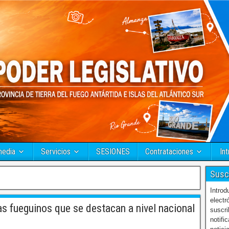
media
Servicios
SESIONES
Contrataciones
Int
Susc
Introd
electr
s fueguinos que se destacan a nivel nacional
suscri
notifi