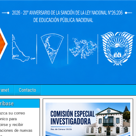
ranet
Contacto
ríbase
uzca su correo
ónico para
birse y recibir
caciones de nuevas