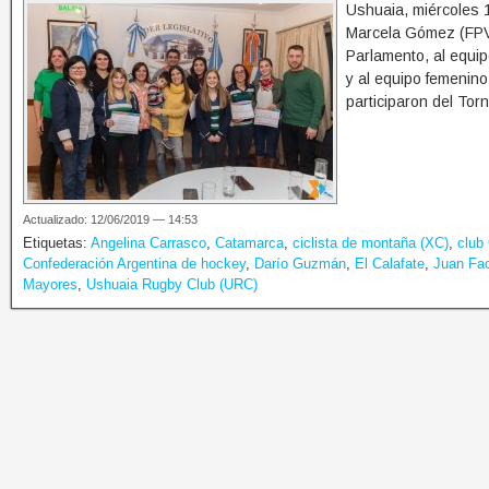
Ushuaia, miércoles 1
Marcela Gómez (FPV 
Parlamento, al equi
y al equipo femenino
participaron del Tor
Actualizado: 12/06/2019 — 14:53
Etiquetas:
Angelina Carrasco
,
Catamarca
,
ciclista de montaña (XC)
,
club 
Confederación Argentina de hockey
,
Darío Guzmán
,
El Calafate
,
Juan Fac
Mayores
,
Ushuaia Rugby Club (URC)