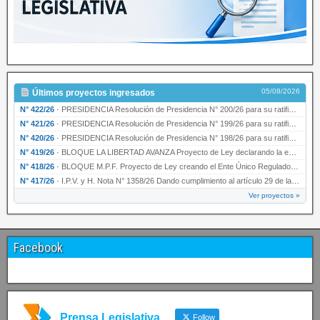
05/08/2026
Últimos proyectos ingresados
N° 422/26
·
PRESIDENCIA Resolución de Presidencia N° 200/26 para su ratificación.
N° 421/26
·
PRESIDENCIA Resolución de Presidencia N° 199/26 para su ratificación.
N° 420/26
·
PRESIDENCIA Resolución de Presidencia N° 198/26 para su ratificación.
N° 419/26
·
BLOQUE LA LIBERTAD AVANZA Proyecto de Ley declarando la esencialidad del servicio educativ…
N° 418/26
·
BLOQUE M.P.F. Proyecto de Ley creando el Ente Único Regulador de servicios públicos de la …
N° 417/26
·
I.P.V. y H. Nota N° 1358/26 Dando cumplimiento al artículo 29 de la Ley provincial N° 1399…
Ver proyectos »
Facebook
Prensa Legislativa
Follow