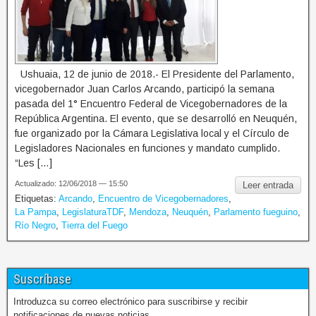
Ushuaia, 12 de junio de 2018.- El Presidente del Parlamento,
vicegobernador Juan Carlos Arcando, participó la semana
pasada del 1° Encuentro Federal de Vicegobernadores de la
República Argentina. El evento, que se desarrolló en Neuquén,
fue organizado por la Cámara Legislativa local y el Círculo de
Legisladores Nacionales en funciones y mandato cumplido.
“Les […]
Actualizado: 12/06/2018 — 15:50
Leer entrada
Etiquetas:
Arcando
,
Encuentro de Vicegobernadores
,
La Pampa
,
LegislaturaTDF
,
Mendoza
,
Neuquén
,
Parlamento fueguino
,
Río Negro
,
Tierra del Fuego
Suscríbase
Introduzca su correo electrónico para suscribirse y recibir
notificaciones de nuevas noticias.